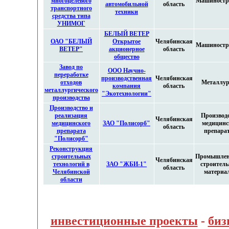
многоцелевого
Машиностр
автомобильной
область
транспортного
техники
средства типа
УНИМОГ
БЕЛЫЙ ВЕТЕР
ОАО "БЕЛЫЙ
Открытое
Челябинская
Машиностр
ВЕТЕР"
акционерное
область
общество
Завод по
ООО Научно-
переработке
производственная
Челябинская
отходов
Металлур
компания
область
металлургического
"Экотехнологии"
производства
Производство и
реализация
Производ
Челябинская
медицинского
ЗАО "Полисорб"
медицинс
область
препарата
препара
"Полисорб"
Реконструкция
строительных
Промышлен
Челябинская
технологий в
ЗАО "ЖБИ-1"
строител
область
Челябинской
материа
области
инвестиционные проекты
-
биз