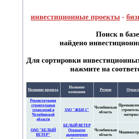
инвестиционные проекты
-
биз
Поиск в баз
найдено инвестиционн
Для сортировки инвестиционных
нажмите на соответ
Название
Название проекта
Регион
Отрасл
компании
Реконструкция
строительных
Промышлен
Челябинская
технологий в
ЗАО "ЖБИ-1"
строител
область
Челябинской
материа
области
БЕЛЫЙ ВЕТЕР
ОАО "БЕЛЫЙ
Открытое
Челябинская
Машиностр
ВЕТЕР"
акционерное
область