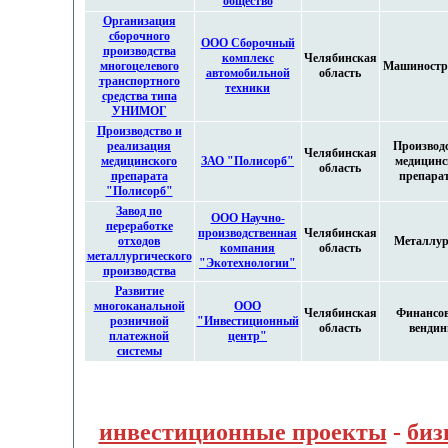
общество
Организация
сборочного
ООО Сборочный
производства
комплекс
Челябинская
многоцелевого
Машиностр
автомобильной
область
транспортного
техники
средства типа
УНИМОГ
Производство и
реализация
Производ
Челябинская
медицинского
ЗАО "Полисорб"
медицинс
область
препарата
препара
"Полисорб"
Завод по
ООО Научно-
переработке
производственная
Челябинская
отходов
Металлур
компания
область
металлургического
"Экотехнологии"
производства
Развитие
многоканальной
ООО
Челябинская
Финансо
розничной
"Инвестиционный
область
вендин
платежной
центр"
системы
инвестиционные проекты
-
биз