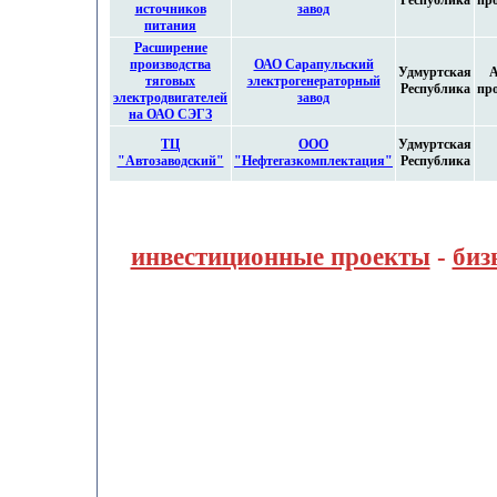
Республика
пр
источников
завод
питания
Расширение
производства
ОАО Сарапульский
Удмуртская
А
тяговых
электрогенераторный
Республика
пр
электродвигателей
завод
на ОАО СЭГЗ
ТЦ
ООО
Удмуртская
"Автозаводский"
"Нефтегазкомплектация"
Республика
инвестиционные проекты
-
биз