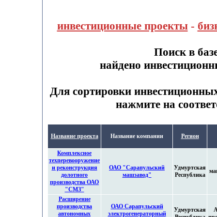
инвестиционные проекты
-
биз
Поиск в баз
найдено инвестиционн
Для сортировки инвестиционны
нажмите на соответ
Название проекта
Название компании
Регион
Комплексное
техперевооружение
и реконструкция
ОАО "Сарапульский
Удмуртская
ма
долотного
машзавод"
Республика
производства ОАО
"СМЗ"
Расширение
производства
ОАО Сарапульский
Удмуртская
А
автономных
электрогенераторный