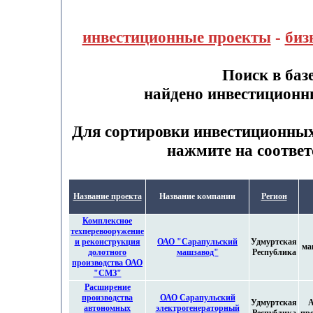
инвестиционные проекты
-
биз
Поиск в баз
найдено инвестиционн
Для сортировки инвестиционны
нажмите на соответ
Название проекта
Название компании
Регион
Комплексное
техперевооружение
и реконструкция
ОАО "Сарапульский
Удмуртская
ма
долотного
машзавод"
Республика
производства ОАО
"СМЗ"
Расширение
производства
ОАО Сарапульский
Удмуртская
А
автономных
электрогенераторный