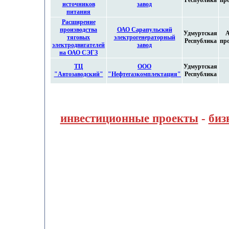
Республика
пр
источников
завод
питания
Расширение
производства
ОАО Сарапульский
Удмуртская
А
тяговых
электрогенераторный
Республика
пр
электродвигателей
завод
на ОАО СЭГЗ
ТЦ
ООО
Удмуртская
"Автозаводский"
"Нефтегазкомплектация"
Республика
инвестиционные проекты
-
биз