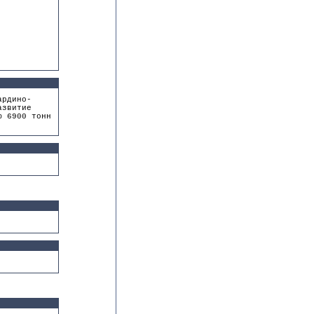
ардино-
азвитие
ю 6900 тонн