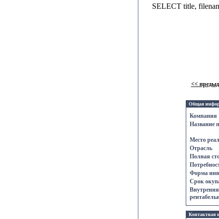
SELECT title, file
<< преды
Общая инфо
Компания
Название 
Место реа
Отрасль
Полная ст
Потребност
Форма инв
Срок oкупа
Внутрення
рентабельн
Контактнaя 