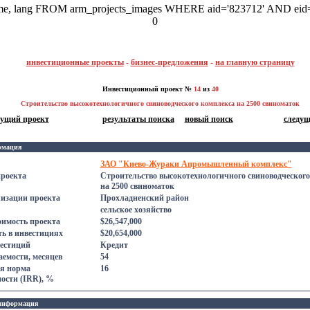
name, lang FROM arm_projects_images WHERE aid='823712' AND eid=
0
инвестиционные проекты
-
бизнес-предложения
-
на главную страницу
Инвестиционный проект №
14
из
40
Строительство высокотехнологичного свиноводческого комплекса на 2500 свиноматок
дущий проект
результаты поиска
новый поиск
следущ
рмация
ЗАО "Киево-Жураки Апромышленный комплекс"
проекта
Строительство высокотехнологичного свиноводческого
на 2500 свиноматок
лизации проекта
Прохладненский район
сельское хозяйство
оимость проекта
$26,547,000
ь в инвестициях
$20,654,000
естиций
Кредит
емости, месяцев
54
я норма
16
ости (IRR), %
информация