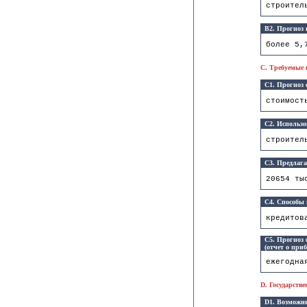
строител
B2. Прогноз
более 5,
C. Требуемые 
C1. Прогноз 
стоимост
C2. Использо
строител
C3. Предлага
20654 ты
C4. Способы 
кредитов
C5. Прогноз 
(отчет о при
ежегодна
D. Государств
D1. Возможны