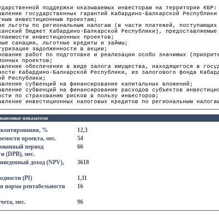
ударственной поддержки оказываемых инвесторам на территории КБР:
авление государственных гарантий Кабардино-Балкарской Республики
тным инвестиционным проектам;
ые льготы по региональным налогам (в части платежей, поступающих
канский бюджет Кабардино-Балкарской Республики), предоставляемые
упаемости инвестиционных проектов;
вые санации, льготные кредиты и займы;
туризация задолженности в акции;
рование работ по подготовке и реализации особо значимых (приорит
ионных проектов;
авление обеспечения в виде залога имущества, находящегося в госу
ности Кабардино-Балкарской Республики, из залогового фонда Кабар
ой Республики;
авление субвенций на финансирование капитальных вложений;
авление субвенций на финансирование расходов субъектов инвестици
ости по страхованию рисков в пользу инвесторов;
авление инвестиционных налоговых кредитов по региональным налога
нансовые показатели
сконтирования, %
12,3
емости проекта, мес.
54
ованный период
66
и (DPB), мес.
иведенный доход (NPV),
3618
одности (PI)
1,11
я норма рентабельности
16
чета, мес.
96