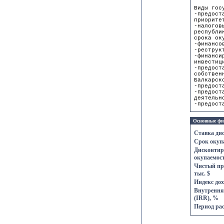
Виды гос
-предост
приорите
-налогов
республи
срока ок
-финансо
-реструк
-финанси
инвестиц
-предост
собствен
Балкарск
-предост
-предост
деятельн
-предост
Основные фи
Ставка ди
Срок окупа
Дисконтир
окупаемост
Чистый пр
тыс. $
Индекс дох
Внутрення
(IRR), %
Период рас