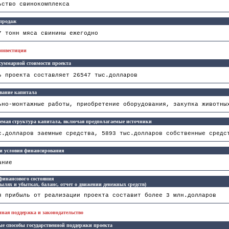
ьство свинокомплекса
 продаж
7 тонн мяса свинины ежегодно
инвестиции
суммарной стоимости проекта
ь проекта составляет 26547 тыс.долларов
вание капитала
ьно-монтажные работы, приобретение оборудования, закупка животны
емая структура капитала, включая предполагаемые источники
с.долларов заемные средства, 5893 тыс.долларов собственные средс
и условия финансирования
ание
финансового состояния
былях и убытках, баланс, отчет о движении денежных средств)
я прибыль от реализации проекта составит более 3 млн.долларов
енная поддержка и законодательство
е способы государственной поддержки проекта