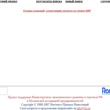
дущий проект
результаты поиска
новый поиск
следущ
Отзывы компаний, разместивших проекты на сервере ИВР
Проект поддержан Министерством экономического развития и торговли РФ
и Московской ассоциацией предпринимателей
Copyright © 1998-2007 Институт Прямых Инвестиций
Свои вопросы и предложения направляйте на
info@ivr.ru