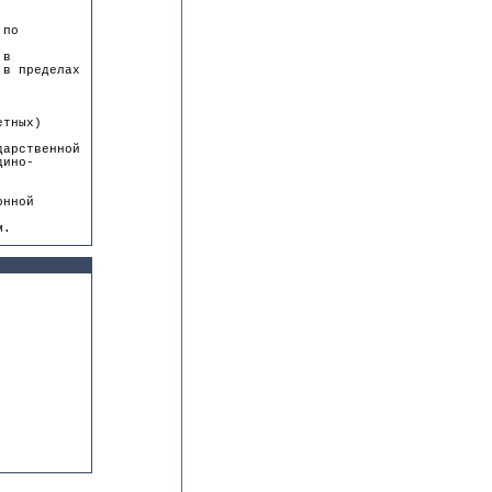
 по
 в
 в пределах
етных)
дарственной
дино-
онной
м.