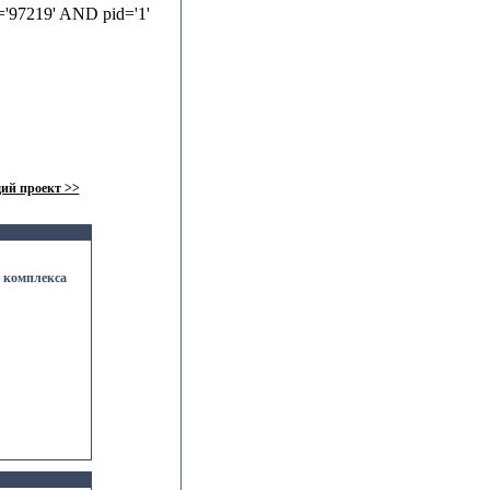
'97219' AND pid='1'
ий проект >>
 комплекса