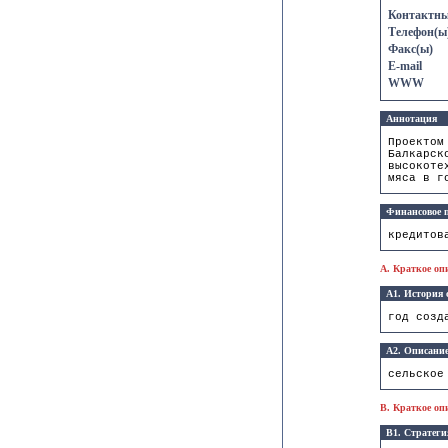
Контактны
Телефон(ы
Факс(ы)
E-mail
WWW
Аннотация
Проектом
Балкарск
высокоте
мяса в г
Финансовое п
кредитов
A. Краткое оп
A1. История 
год созд
А2. Описание
сельское
B. Краткое оп
B1. Стратеги