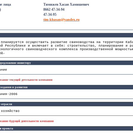
е лица
Тимижев Хасан Хамишевич
)
8662 47-34-94
47-34-95
tim-khasan@yandex.ru
 планируется осуществить развитие свиноводства на территории Каб
ой Республике и включает в себя: строительство, планирование и р
хнологичного свиноводческого комплекса производственной мощность
од.
редложение инвестору
ание
исание текущей детельности компании
создания и развития
ания-2006
 отрасли
 хозяйство
исание будущей деятельности компании
я проекта