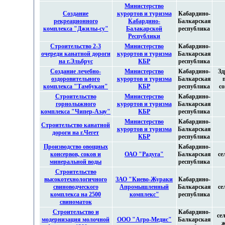
Министерство
Создание
курортов и туризма
Кабардино-
рекреационного
Кабардино-
Балкарская
комплекса "Джилы-су"
Балакарской
республика
Республики
Строительство 2-3
Министерство
Кабардино-
очереди канатной дороги
курортов и туризма
Балкарская
на г.Эльбрус
КБР
республика
Создание лечебно-
Министерство
Кабардино-
Зд
оздоровительного
курортов и туризма
Балкарская
комплекса "Тамбукан"
КБР
республика
с
Строительство
Министерство
Кабардино-
горнолыжного
курортов и туризма
Балкарская
комплекса "Чипер-Азау"
КБР
республика
Министерство
Кабардино-
Строительство канатной
курортов и туризма
Балкарская
дороги на г.Чегет
КБР
республика
Производство овощных
Кабардино-
консервов, соков и
ОАО "Радуга"
Балкарская
се
минеральной воды
республика
Строительство
высокотехнологичного
ЗАО "Киево-Жураки
Кабардино-
свиноводческого
Апромышленный
Балкарская
се
комплекса на 2500
комплекс"
республика
свиноматок
Строительство и
Кабардино-
се
модернизация молочной
ООО "Агро-Медис"
Балкарская
ж