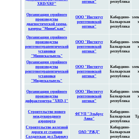
оптики"
республика
XRD/XRF"
Организация серийного
ООО "Институт
Кабардино-
эле
производства
рентгеновской
Балкарская
диагностической гамма-
оптики"
республика
камеры "МиниСкан"
Организация серийного
производства
ООО "Институт
Кабардино-
эле
рентгенотерапевтической
рентгеновской
Балкарская
установки
оптики"
республика
"Минискальпель"
Организация серийного
производства
ООО "Институт
Кабардино-
эле
рентгенотерапевтической
рентгеновской
Балкарская
установки
оптики"
республика
"Мидискальпель"
Организация серийного
ООО "Институт
Кабардино-
эле
производства
рентгеновской
Балкарская
дифрактометра "XRD-1"
оптики"
республика
Строительство нового
Кабардино-
ФГУП "Эльбрус
международного
Балкарская
Тр
Авиа"
аэропорта
республика
Строительство железной
Кабардино-
дороги от станции
ОАО "РЖД"
Балкарская
Солдатская до г.Тырнауз
республика