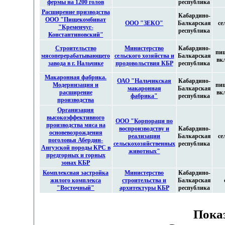
фермы на 1200 голов
республика
Расширение призводства
Кабардино-
ООО "Пищекомбинат
ООО "ЗЕКО"
Балкарская
се
"Кременчуг-
республика
Константиновский"
Строительство
Министерство
Кабардино-
пищ
мясоперерабатывающего
сельского хозяйства и
Балкарская
вк
завода в г. Нальчике
продовольствия КБР
республика
Макаронная фабрика.
ОАО "Нальчикская
Кабардино-
Модернизация и
пищ
макаронная
Балкарская
расширение
вк
фабрика"
республика
производства
Организация
высокоэффективного
ООО "Корпораци по
производства мяса на
воспроизводству и
Кабардино-
основевозрождения
реализации
Балкарская
се
поголовья Абердин-
сельскохозяйственных
республика
Ангузской породы КРС в
животных"
предгорных и горных
зонах КБР
Комплексная застройка
Министерство
Кабардино-
жилого комплекса
строительства и
Балкарская
"Восточный"
архитектуры КБР
республика
Показ