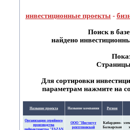
инвестиционные проекты
-
биз
Поиск в баз
найдено инвестиционн
Показ
Страницы:
Для сортировки инвестиц
параметрам нажмите на со
Название проекта
Название компании
Регион
Организация серийного
ООО "Институт
Кабардино-
эле
производства
рентгеновской
Балкарская
дифрактометра "FAZAN