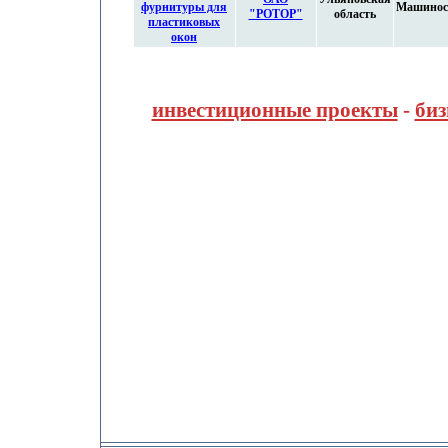
фурнитуры для
Машинос
"РОТОР"
область
пластиковых
окон
инвестиционные проекты
-
биз