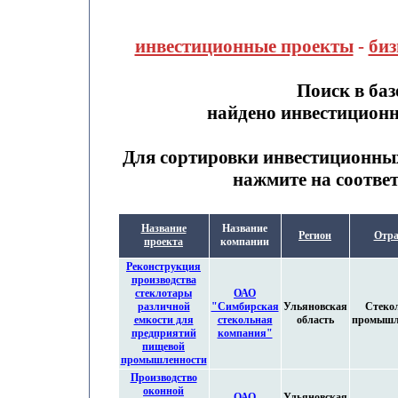
инвестиционные проекты
-
биз
Поиск в ба
найдено инвестицион
Для сортировки инвестиционны
нажмите на соотве
Название
Название
Регион
Отра
проекта
компании
Реконструкция
производства
стеклотары
ОАО
различной
"Симбирская
Ульяновская
Стеко
емкости для
стекольная
область
промышл
предприятий
компания"
пищевой
промышленности
Производство
оконной
ОАО
Ульяновская