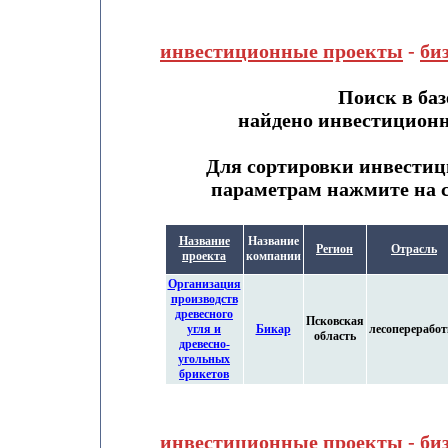
инвестиционные проекты
-
би
Поиск в ба
найдено инвестицион
Для сортировки инвестиц
параметрам нажмите на с
Название
Название
Регион
Отрасль
проекта
компании
Организация
производств
древесного
Псковская
угля и
Бикар
лесопереработ
область
древесно-
угольных
брикетов
инвестиционные проекты
-
би