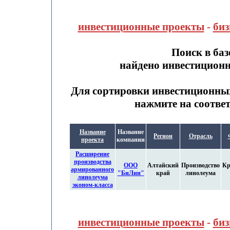
инвестиционные проекты
-
биз
Поиск в ба
найдено инвестицион
Для сортировки инвестиционны
нажмите на соотве
Название
Название
Регион
Отрасль
проекта
компании
Расширение
производства
ООО
Алтайский
Производство
Кр
армированного
"БиЛин"
край
линолеума
линолеума
эконом-класса
инвестиционные проекты
-
биз