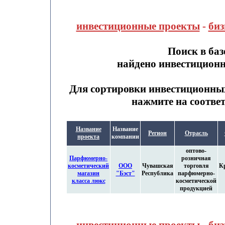
инвестиционные проекты
-
биз
Поиск в ба
найдено инвестицион
Для сортировки инвестиционны
нажмите на соотве
Название
Название
Регион
Отрасль
проекта
компании
оптово-
Парфюмерно-
розничная
косметический
ООО
Чувашская
торговля
К
магазин
"Бэст"
Республика
парфюмерно-
класса люкс
косметической
продукцией