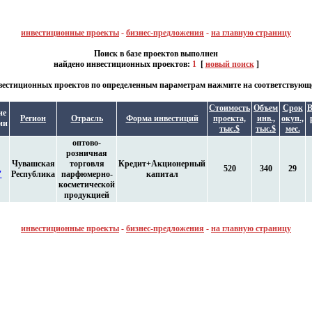
инвестиционные проекты
-
бизнес-предложения
-
на главную страницу
Поиск в базе проектов выполнен
найдено инвестиционных проектов:
1
[
новый поиск
]
естиционных проектов по определенным параметрам нажмите на соответствующе
Стоимость
Объем
Срок
В
ие
Регион
Отрасль
Форма инвестиций
проекта,
инв.,
окуп.,
ии
тыс.$
тыс.$
мес.
оптово-
розничная
Чувашская
торговля
Кредит+Акционерный
520
340
29
"
Республика
парфюмерно-
капитал
косметической
продукцией
инвестиционные проекты
-
бизнес-предложения
-
на главную страницу