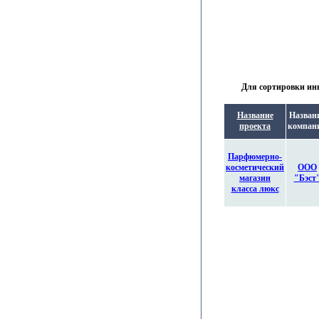
Для сортировки инв
Название
Назван
проекта
компан
Парфюмерно-
косметический
ООО
магазин
"Бэст
класса люкс