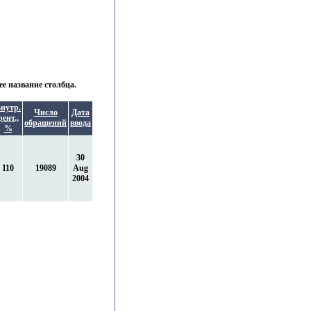
е название столбца.
нутр.
Число
Дата
рент.,
обращений
ввода
%
30
110
19089
Aug
2004