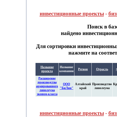
инвестиционные проекты
-
биз
Поиск в ба
найдено инвестицион
Для сортировки инвестиционны
нажмите на соотве
Название
Название
Регион
Отрасль
проекта
компании
Расширение
производства
ООО
Алтайский
Производство
Кр
армированного
"БиЛин"
край
линолеума
линолеума
эконом-класса
инвестиционные проекты
-
биз