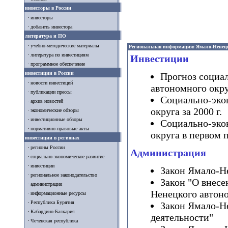
инвесторы в России
инвесторы
добавить инвестора
литература и ПО
учебно-методические материалы
Региональная информация: Ямало-Ненец
литература по инвестициям
Инвестиции
программное обеспечение
инвестиции в России
Прогноз социал
новости инвестиций
автономного окру
публикации прессы
Социально-эко
архив новостей
округа за 2000 г.
экономические обзоры
инвестиционные обзоры
Социально-эко
нормативно-правовые акты
округа в первом 
инвестиции в регионах
регионы России
Администрация
социально-экономическое развитие
инвестиции
Закон Ямало-Н
региональное законодательство
Закон "О внесе
администрации
Ненецкого автон
информационные ресурсы
Республика Бурятия
Закон Ямало-Н
Кабардино-Балкария
деятельности"
Чеченская республика