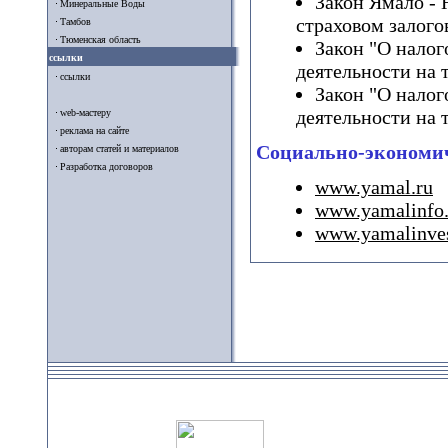
Закон Ямало - 
Минеральные Воды
страховом залого
Тамбов
Тюменская область
Закон "О нало
ссылки
деятельности на 
ссылки
Закон "О нало
деятельности на 
web-мастеру
реклама на сайте
Социально-экономич
авторам статей и материалов
Разработка договоров
www.yamal.ru
www.yamalinfo.
www.yamalinves