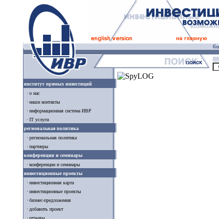
институт прямых инвестиций
о нас
наши контакты
информационная система ИВР
IT услуги
региональная политика
региональная политика
партнеры
конференции и семинары
конференции и семинары
инвестиционные проекты
инвестиционная карта
инвестиционные проекты
бизнес-предложения
добавить проект
отзывы