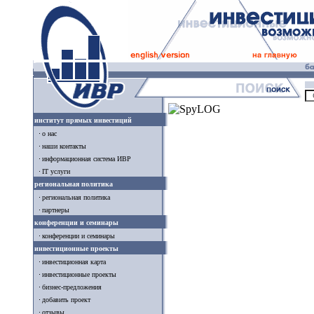
институт прямых инвестиций
о нас
наши контакты
информационная система ИВР
IT услуги
региональная политика
региональная политика
партнеры
конференции и семинары
конференции и семинары
инвестиционные проекты
инвестиционная карта
инвестиционные проекты
бизнес-предложения
добавить проект
отзывы