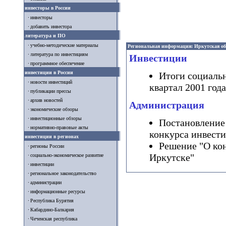
инвесторы в России
инвесторы
добавить инвестора
литература и ПО
учебно-методические материалы
Региональная информация: Иркутская об
литература по инвестициям
Инвестиции
программное обеспечение
инвестиции в России
Итоги социальн
новости инвестиций
квартал 2001 года
публикации прессы
архив новостей
Администрация
экономические обзоры
инвестиционные обзоры
Постановление
нормативно-правовые акты
конкурса инвест
инвестиции в регионах
Решение "О ко
регионы России
Иркутске"
социально-экономическое развитие
инвестиции
региональное законодательство
администрации
информационные ресурсы
Республика Бурятия
Кабардино-Балкария
Чеченская республика