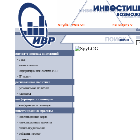
институт прямых инвестиций
о нас
наши контакты
информационная система ИВР
IT услуги
региональная политика
региональная политика
партнеры
конференции и семинары
конференции и семинары
инвестиционные проекты
инвестиционная карта
инвестиционные проекты
бизнес-предложения
добавить проект
отзывы