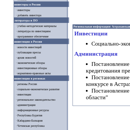
инвесторы в России
инвесторы
добавить инвестора
литература и ПО
учебно-методические материалы
Региональная информация: Астраханская
литература по инвестициям
Инвестиции
программное обеспечение
инвестиции в России
Социально-экон
новости инвестиций
Администрация
публикации прессы
архив новостей
Постановление
экономические обзоры
инвестиционные обзоры
кредитования пр
нормативно-правовые акты
Постановление
инвестиции в регионах
конкурсе в Астра
регионы России
Постановление
социально-экономическое развитие
инвестиции
области"
региональное законодательство
администрации
информационные ресурсы
Республика Бурятия
Кабардино-Балкария
Чеченская республика