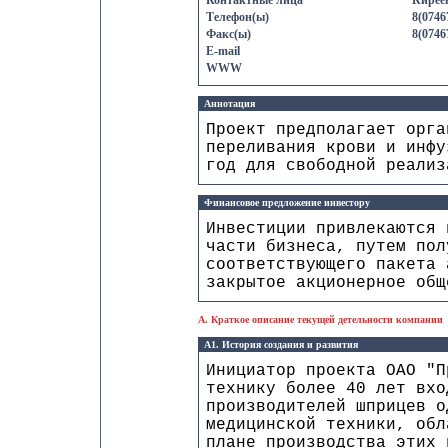
Контактные лица
Кирее
Телефон(ы)
8(0746
Факс(ы)
8(0746
E-mail
WWW
Аннотация
Проект предполагает орга
переливания крови и инфу
год для свободной реализ
Финансовое предложение инвестору
Инвестиции привлекаются 
части бизнеса, путем пол
соответствующего пакета 
закрытое акционерное общ
A. Краткое описание текущей детельности компании
A1. История создания и развития
Инициатор проекта ОАО "П
технику более 40 лет вхо
производителей шприцев о
медицинской техники, обл
плане производства этих 