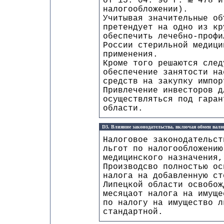
от 15. 04. 96 г. № 478 и
налогообложении).
Учитывая значительные об
претендует на одно из кр
обеспечить лечебно-профи
России стерильной медици
применения.
Кроме того решаются след
обеспечение занятости на
средств на закупку импор
Привлечение инвесторов д
осуществляться под гаран
области.
D3. Влияние законодательства, включая обмен валю
Налоговое законодательст
льгот по налогообложению
медицинского назначения,
Производсво полностью ос
налога на добавленную ст
Липецкой области освобож
месяцаот налога на имуще
по налогу на имущество л
стандартной.