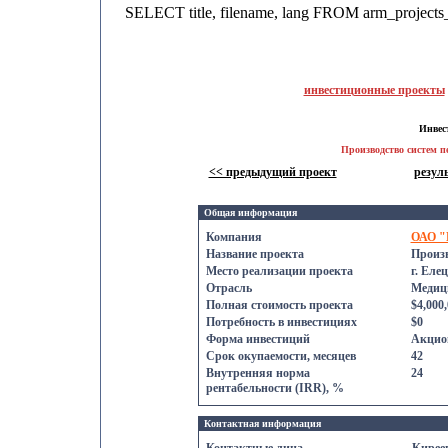
SELECT title, filename, lang FROM arm_projec
инвестиционные проекты
Инвес
Производство систем 
<< предыдущий проект
резул
Общая информация
Компания
ОАО "
Название проекта
Произв
Место реализации проекта
г. Елец
Отрасль
Медиц
Полная стоимость проекта
$4,000
Потребность в инвестициях
$0
Форма инвестиций
Акцио
Срок oкупаемости, месяцев
42
Внутренняя норма
24
рентабельности (IRR), %
Контактнaя информация