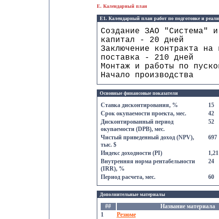
E. Календарный план
E1. Календарный план работ по подготовке и реал
Создание ЗАО "Система" и
капитал - 20 дней
Заключение контракта на 
поставка - 210 дней
Монтаж и работы по пуско
Начало производства
Основные финансовые показатели
Ставка дисконтирования, %
15
Срок окупаемости проекта, мес.
42
Дисконтированный период
52
окупаемости (DPB), мес.
Чистый приведенный доход (NPV),
697
тыс. $
Индекс доходности (PI)
1,21
Внутренняя норма рентабельности
24
(IRR), %
Период расчета, мес.
60
Дополнительные материалы
##
Название материала
1
Резюме