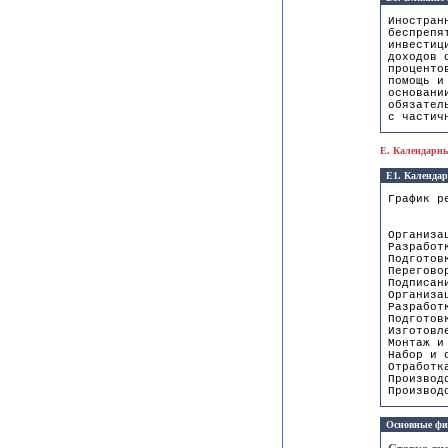
Иностран
беспрепя
инвестиц
доходов 
проценто
помощь и
основани
обязател
с частич
E. Календарн
E1. Календар
График р
Наиме
Организ
Разра
Подгот
Перего
Подпис
Орган
Разраб
Подгот
Изготов
Монтаж
Набор
Отрабо
Произ
Произ
Основные фи