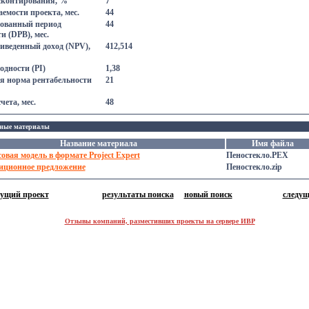
сконтирования, %
7
емости проекта, мес.
44
ованный период
44
и (DPB), мес.
иведенный доход (NPV),
412,514
одности (PI)
1,38
я норма рентабельности
21
чета, мес.
48
ные материалы
Название материала
Имя файлa
вая модель в формате Project Expert
Пеностекло.PEX
иционное предложение
Пеностекло.zip
дущий проект
результаты поиска
новый поиск
следущ
Отзывы компаний, разместивших проекты на сервере ИВР