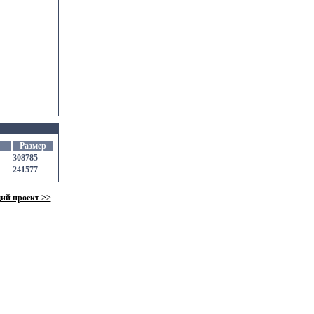
Размер
308785
241577
ий проект >>