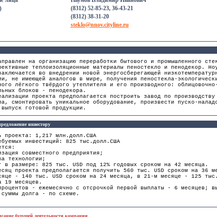
е лица
Наумов Владимир Иванович
)
(8312) 52-85-23, 36-43-21
(8312) 38-31-20
steklo@nnov.cityline.ru
аправлен на организацию переработки бытового и промышленного сте
фективные теплоизоляционные материалы пеностекло и пенодекор. Но
заключается во внедрении новой энергосберегающей низкотемператур
ии, не имеющей аналогов в мире, получения пеностекла-экологическ
ного лёгкого твёрдого утеплителя и его производного: облицовочно
льных блоков - пенодекора.
еализации проекта предполагается построить завод по производству
ла, смонтировать уникальное оборудование, произвести пуско-налад
 выпуск готовой продукции.
редложение инвестору
ь проекта: 1,217 млн.долл.США
ебуемых инвестиций: 825 тыс.долл.США
ется:
изация совместного предприятия;
жа технологии;
т в размере: 825 тыс. USD под 12% годовых сроком на 42 месяца.
есяц проекта предполагается получить 560 тыс. USD сроком на 36 м
сяце - 140 тыс. USD сроком на 24 месяца, в 21-м месяце - 125 тыс
а 19 месяцев.
процентов - ежемесячно с отсрочкой первой выплаты - 6 месяцев; в
 суммы долга - по схеме.
исание будущей деятельности компании