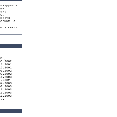
антируется
ими
сти:
ов,
ческую
ваемых на
ми в связи
.
ец
3.2002
.2001
2.2001
.2002
.2002
.2003
2002
.2003
9.2003
.2003
.2003
.2003
..