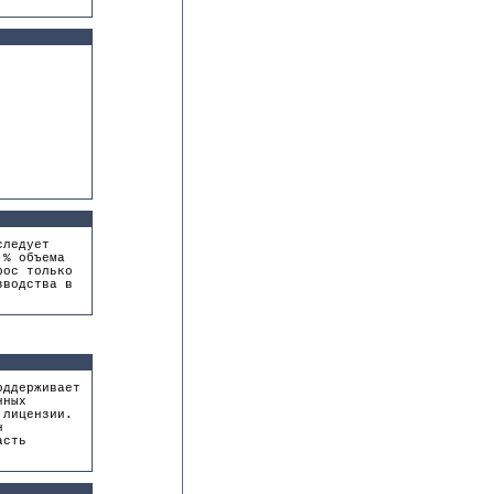
следует
 % объема
рос только
зводства в
оддерживает
нных
 лицензии.
н
асть