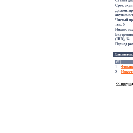
Ставка ди
Срок окупа
Дисконтир
окупаемост
Чистый пр
тыс. $
Индекс дох
Внутрення
(IRR), %
Период рас
Дополнитель
##
1
Финансо
2
Инвест
<< преды