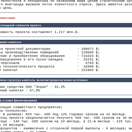
 пеностекла и пенодекора по названным выше ценам строительным ор
го Новгорода вызвали поток клиентского спроса. Здесь имеется рез
я цены.
инвестиции
суммарной стоимости проекта
оимость проекта составляет 1,217 млн.$.
вание капитала
отка проектной документации - 100072 $;
вка производственных помещений - 120685 $;
ление и приобретение оборудования - 716323 $;
оборудования и его пуско-наладка - 33151 $;
ение персонала - 6765 $;
тка технологического процесса - 16500 $;
отный капитал - 222804 $.
емая структура капитала, включая предполагаемые источники
ные средства ООО "Экран" - 32,2%
нный капитал - 67,8%
и условия финансирования
изация совместного предприятия;
жа технологии;
т в размере: 825 тыс. USD под 12% годовых сроком на 42 месяца.
есяц проекта предполагается получить 560 тыс. USD сроком на 36 м
сяце - 140 тыс. USD сроком на 24 месяца, в 21-м месяце - 125 тыс
а 19 месяцев.
процентов - ежемесячно с отсрочкой первой выплаты - 6 месяцев; в