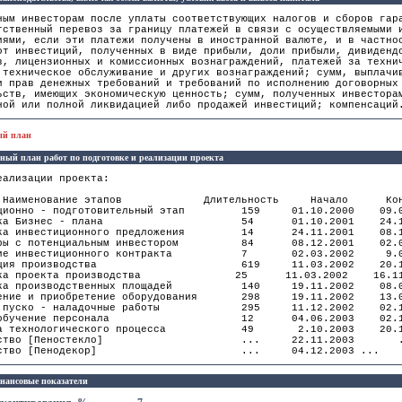
ным инвесторам после уплаты соответствующих налогов и сборов гар
тственный перевоз за границу платежей в связи с осуществляемыми 
иями, если эти платежи получены в иностранной валюте, и в частно
от инвестиций, полученных в виде прибыли, доли прибыли, дивиденд
в, лицензионных и комиссионных вознаграждений, платежей за техни
 техническое обслуживание и других вознаграждений; сумм, выплачи
и прав денежных требований и требований по исполнению договорных
ьств, имеющих экономическую ценность; сумм, полученных инвестора
ной или полной ликвидацией либо продажей инвестиций; компенсаций
ый план
ный план работ по подготовке и реализации проекта
еализации проекта:
нование этапов Длительность Начало Кон
ационно - подготовительный этап 159 01.10.2000 09.0
ботка Бизнес - плана 54 01.10.2001 24.11
овка инвестиционного предложения 14 24.11.2001 08.1
воры с потенциальным инвестором 84 08.12.2001 02.03
ание инвестиционного контракта 7 02.03.2002 9.03
изация производства 619 11.03.2002 20.11
отка проекта производства 25 11.03.2002 16.11.
овка производственных площадей 140 19.11.2002 08.04
ление и приобретение оборудования 298 19.11.2002 13.0
 и пуско - наладочные работы 295 11.12.2002 02.10
 и обучение персонала 12 04.06.2003 02.10
тка технологического процесса 49 2.10.2003 20.11
водство [Пеностекло] ... 22.11.2003 .
водство [Пенодекор] ... 04.12.2003 ...
нансовые показатели