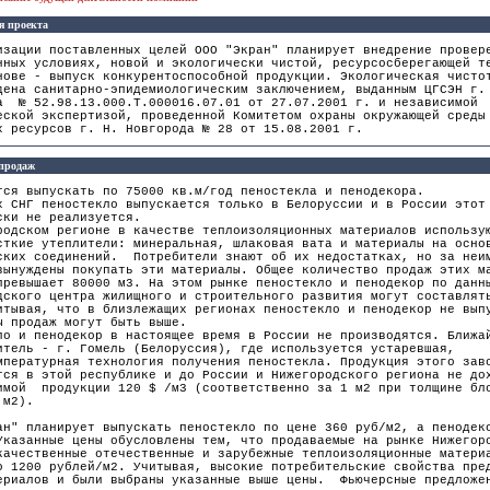
я проекта
изации поставленных целей ООО "Экран" планирует внедрение провер
нных условиях, новой и экологически чистой, ресурсосберегающей т
нове - выпуск конкурентоспособной продукции. Экологическая чисто
дена санитарно-эпидемиологическим заключением, выданным ЦГСЭН г.
а № 52.98.13.000.Т.000016.07.01 от 27.07.2001 г. и независимой
еской экспертизой, проведенной Комитетом охраны окружающей среды
х ресурсов г. Н. Новгорода № 28 от 15.08.2001 г.
 продаж
тся выпускать по 75000 кв.м/год пеностекла и пенодекора.
х СНГ пеностекло выпускается только в Белоруссии и в России этот
ски не реализуется.
родском регионе в качестве теплоизоляционных материалов использу
сткие утеплители: минеральная, шлаковая вата и материалы на осно
ских соединений. Потребители знают об их недостатках, но за неи
вынуждены покупать эти материалы. Общее количество продаж этих м
превышает 80000 м3. На этом рынке пеностекло и пенодекор по данн
дского центра жилищного и строительного развития могут составлят
тывая, что в близлежащих регионах пеностекло и пенодекор не вып
ы продаж могут быть выше.
ло и пенодекор в настоящее время в России не производятся. Ближа
итель - г. Гомель (Белоруссия), где используется устаревшая,
мпературная технология получения пеностекла. Продукция этого зав
тся в этой республике и до России и Нижегородского региона не до
имой продукции 120 $ /м3 (соответственно за 1 м2 при толщине бл
 м2).
ан" планирует выпускать пеностекло по цене 360 руб/м2, а пенодек
Указанные цены обусловлены тем, что продаваемые на рынке Нижегор
качественные отечественные и зарубежные теплоизоляционные матери
о 1200 рублей/м2. Учитывая, высокие потребительские свойства пре
ериалов и были выбраны указанные выше цены. Фьючерсные предложе