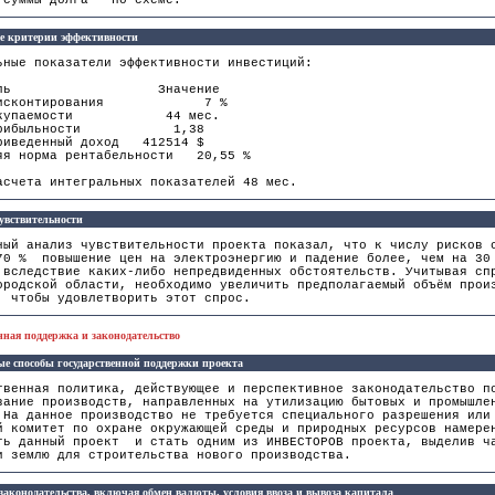
 суммы долга - по схеме.
е критерии эффективности
ьные показатели эффективности инвестиций:
затель Значение
а дисконтирования 7 %
 окупаемости 44 мес.
с прибыльности 1,38
риведенный доход 412514 $
яя норма рентабельности 20,55 %
асчета интегральных показателей 48 мес.
увствительности
ный анализ чувствительности проекта показал, что к числу рисков 
70 % повышение цен на электроэнергию и падение более, чем на 30
вследствие каких-либо непредвиденных обстоятельств. Учитывая сп
ородской области, необходимо увеличить предполагаемый объём прои
, чтобы удовлетворить этот спрос.
енная поддержка и законодательство
е способы государственной поддержки проекта
твенная политика, действующее и перспективное законодательство п
вание производств, направленных на утилизацию бытовых и промышле
 На данное производство не требуется специального разрешения или
й комитет по охране окружающей среды и природных ресурсов намере
ть данный проект и стать одним из ИНВЕСТОРОВ проекта, выделив ч
и землю для строительства нового производства.
законодательства, включая обмен валюты, условия ввоза и вывоза капитала