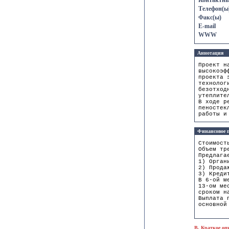
Контактны
Телефон(ы
Факс(ы)
E-mail
WWW
Аннотация
Проект н
высокоэф
проекта 
технолог
безотход
утеплите
В ходе р
пеностек
работы и
Финансовое п
Стоимост
Объем тр
Предлага
1) Орган
2) Прода
3) Креди
В 6-ой м
13-ом ме
сроком н
Выплата 
основной
B. Краткое оп