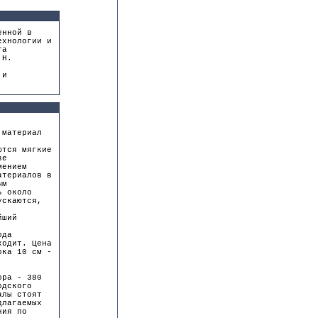
енной в
ехнологии и
та
 Н.
 и
 материал
ются мягкие
ве
мением
атериалов в
ым
ь около
ускаются,
йший
ода
ходит. Цена
ока 10 см -
ора - 380
одского
алы стоят
длагаемых
ния по