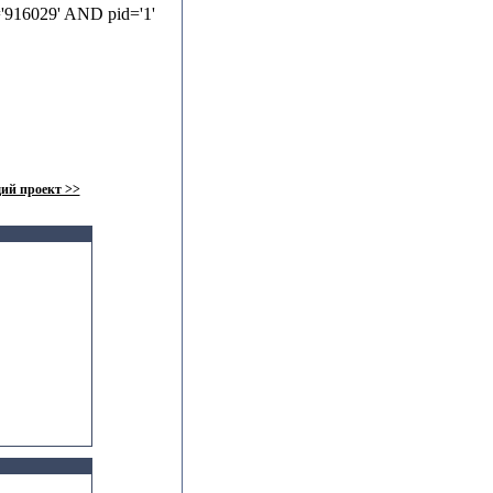
'916029' AND pid='1'
ий проект >>