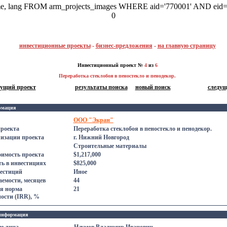
ame, lang FROM arm_projects_images WHERE aid='770001' AND eid=
0
инвестиционные проекты
-
бизнес-предложения
-
на главную страницу
Инвестиционный проект №
4
из
6
Переработка стеклобоя в пеностекло и пенодекор.
дущий проект
результаты поиска
новый поиск
следущ
рмация
ООО "Экран"
проекта
Переработка стеклобоя в пеностекло и пенодекор.
лизации проекта
г. Нижний Новгород
Строительные материалы
оимость проекта
$1,217,000
ь в инвестициях
$825,000
естиций
Иное
емости, месяцев
44
я норма
21
ости (IRR), %
информация