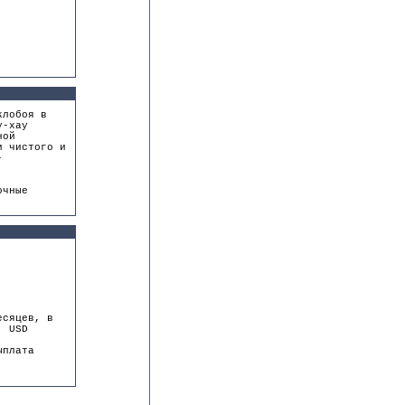
клобоя в
у-хау
ной
и чистого и
-
очные
есяцев, в
. USD
ыплата