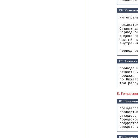
основной
C6. Ключевы
Интеграл
Пока
Ставк
Период
Индек
Чистый п
Внутренн
Период р
C7. Анализ ч
Проведён
отнести 
продаж, 
по Нижег
три раза
D. Государств
D1. Возможны
Государс
разверты
отходов.
Городско
поддержа
средств 
D3. Влияние 