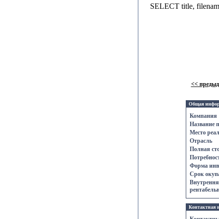
SELECT title, filen
<< преды
Общая инфо
Компания
Название 
Место реа
Отрасль
Полная ст
Потребност
Форма инв
Срок oкупа
Внутрення
рентабельн
Контактнaя 