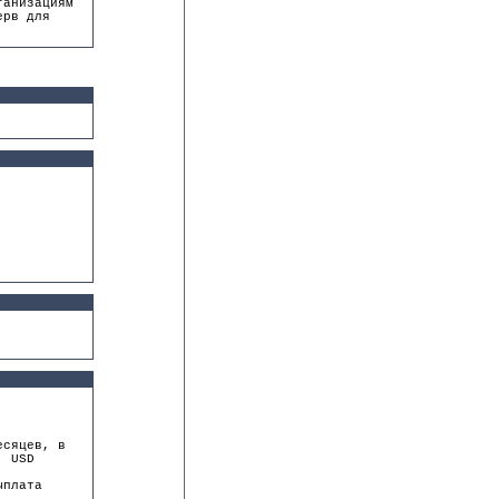
ганизациям
ерв для
есяцев, в
. USD
ыплата