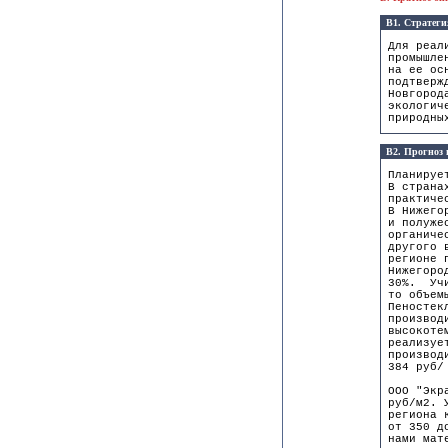
B1. Стратеги
Для реал
промышле
на ее ос
подтверж
Новгород
экологич
природны
B2. Прогноз
Планируе
В страна
практиче
В Нижего
и полуже
органиче
другого 
регионе 
Нижегоро
30%. Учи
то объем
Пеностек
производ
высокоте
реализуе
производ
384 руб/
ООО "Экр
руб/м2. 
региона 
от 350 д
нами мат