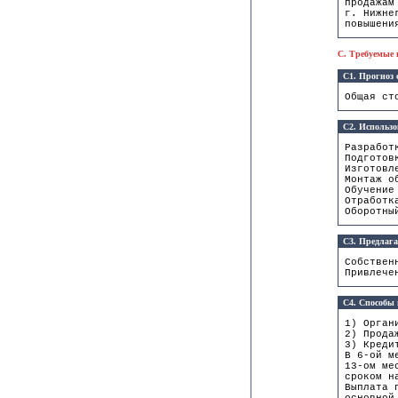
продажам
г. Нижне
повышени
C. Требуемые 
C1. Прогноз 
Общая ст
C2. Использо
Разраб
Подгото
Изготов
Монтаж 
Обуч
Отрабо
Обор
C3. Предлага
Собствен
Привлече
C4. Способы 
1) Орган
2) Прода
3) Креди
В 6-ой м
13-ом ме
сроком н
Выплата 