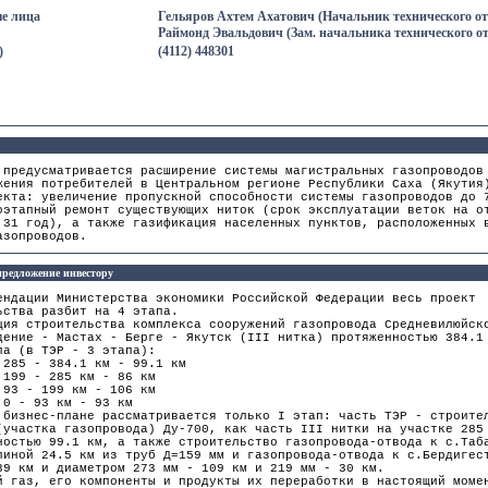
е лица
Гельяров Ахтем Ахатович (Начальник технического отд
Раймонд Эвальдович (Зам. начальника технического от
)
(4112) 448301
 предусматривается расширение системы магистральных газопроводов
жения потребителей в Центральном регионе Республики Саха (Якутия
екта: увеличение пропускной способности системы газопроводов до 
оэтапный ремонт существующих ниток (срок эксплуатации веток на о
 31 год), а также газификация населенных пунктов, расположенных 
азопроводов.
редложение инвестору
ендации Министерства экономики Российской Федерации весь проект
ьства разбит на 4 этапа.
ция строительства комплекса сооружений газопровода Средневилюйск
дение - Мастах - Берге - Якутск (III нитка) протяженностью 384.1
па (в ТЭР - 3 этапа):
 285 - 384.1 км - 99.1 км
 199 - 285 км - 86 км
 93 - 199 км - 106 км
 0 - 93 км - 93 км
 бизнес-плане рассматривается только I этап: часть ТЭР - строите
(участка газопровода) Ду-700, как часть III нитки на участке 285
ностью 99.1 км, а также строительство газопровода-отвода к с.Таб
линой 24.5 км из труб Д=159 мм и газопровода-отвода к с.Бердигес
39 км и диаметром 273 мм - 109 км и 219 мм - 30 км.
й газ, его компоненты и продукты их переработки в настоящий моме