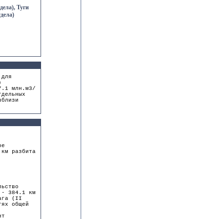
ела), Туги
дела)
 для
)
7.1 млн.м3/
тдельных
вблизи
ое
 км разбита
льство
 - 384.1 км
ага (II
тях общей
нт