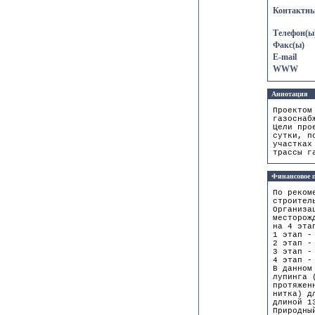
Контактны
Телефон(ы
Факс(ы)
E-mail
WWW
Аннотация
Проектом
газоснаб
Цели про
сутки, п
участках
трассы г
Финансовое п
По реком
строител
Организа
месторож
на 4 эта
1 этап -
2 этап -
3 этап -
4 этап -
В данном
лупинга 
протяжен
нитка) д
длиной 1
Природны