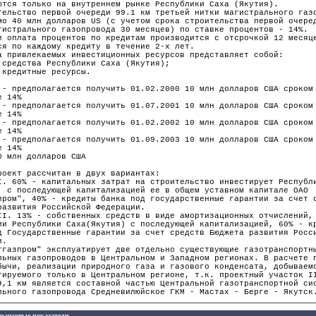
ются только на внутреннем рынке Республики Саха (Якутия).
тельство первой очереди 99.1 км третьей нитки магистрального газ
мо 40 млн долларов US (с учетом срока строительства первой очере
гистрального газопровода 30 месяцев) по ставке процентов - 14%.
и оплата процентов по кредитам производится с отсрочкой 12 месяц
ся по каждому кредиту в течение 2-х лет.
а привлекаемых инвестиционных ресурсов представляет собой:
 средства Республики Саха (Якутия);
 кредитные ресурсы.
 - предполагается получить 01.02.2000 10 млн долларов США сроком
е 14%
 - предполагается получить 01.07.2001 10 млн долларов США сроком
е 14%
 - предполагается получить 01.02.2002 10 млн долларов США сроком
е 14%
 - предполагается получить 01.09.2003 10 млн долларов США сроком
е 14%
0 млн долларов США
роект рассчитан в двух вариантах:
I. 60% - капитальных затрат на строительство инвестирует Республ
, с последующей капитализацией ее в общем уставном капитале ОАО
пром", 40% - кредиты банка под государственные гарантии за счет 
развития Российской Федерации.
II. 13% - собственных средств в виде амортизационных отчислений,
ии Республики Саха(Якутия) с последующей капитализацией, 60% - к
д Государственные гарантии за счет средств Бюджета развития Росс
и.
тгазпром" эксплуатирует две отдельно существующие газотранспортн
льных газопроводов в Центральном и Западном регионах. В расчете 
бычи, реализации природного газа и газового конденсата, добываем
тируемого только в Центральном регионе, т.к. проектный участок I
9,1 км является составной частью Центральной газотранспортной си
льного газопровода Средневилюйское ГКМ - Мастах - Берге - Якутск
нансовые показатели