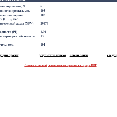
сконтирования, %
6
емости проекта, мес.
103
ованный период
103
и (DPB), мес.
иведенный доход (NPV),
26377
одности (PI)
1,06
я норма рентабельности
13
чета, мес.
191
дущий проект
результаты поиска
новый поиск
следущ
Отзывы компаний, разместивших проекты на сервере ИВР