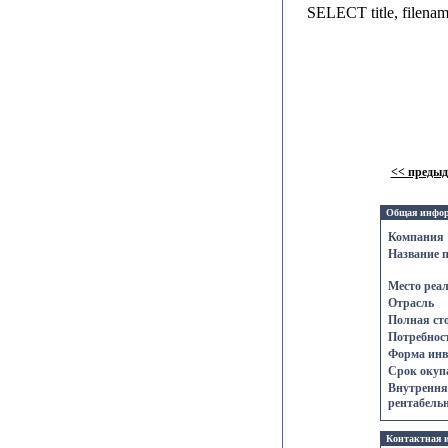
SELECT title, filen
<< преды
Общая инфо
Компания
Название 
Место реа
Отрасль
Полная ст
Потребност
Форма инв
Срок oкупа
Внутрення
рентабельн
Контактнaя 