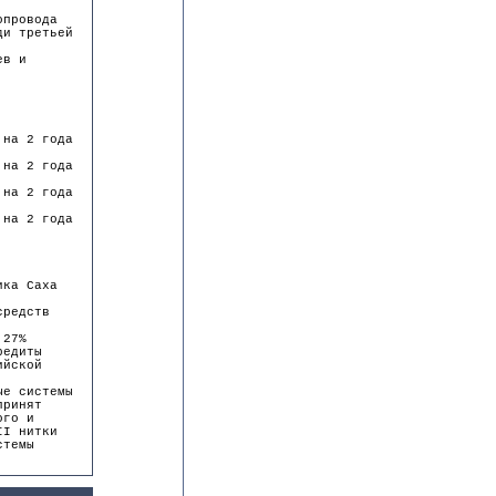
опровода
ди третьей
ев и
 на 2 года
 на 2 года
 на 2 года
 на 2 года
ика Саха
средств
 27%
редиты
ийской
ые системы
принят
ого и
II нитки
стемы
.