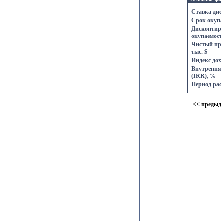
Ставка ди
Срок окупа
Дисконтир
окупаемост
Чистый пр
тыс. $
Индекс дох
Внутрення
(IRR), %
Период рас
<< преды