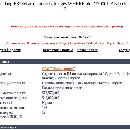
ame, lang FROM arm_projects_images WHERE aid='770001' AND eid=
0
инвестиционные проекты
-
бизнес-предложения
-
на главную страницу
Инвестиционный проект №
3
из
3
Строительство III нитки газопровода "Средне-Вилюйское ГКМ - Мастах - Берге - Якутск"
дущий проект
результаты поиска
новый поиск
следущ
рмация
ОАО "Якутгазпром"
проекта
Строительство III нитки газопровода "Средне-Вилюйс
Мастах - Берге - Якутск"
лизации проекта
Средне-Вилюйское ГКМ - Мастах - Берге - Якутск
Газовая промышленность
оимость проекта
$76,570,000
ь в инвестициях
$40,000,000
естиций
Кредит
емости, месяцев
103
я норма
13
ости (IRR), %
информация