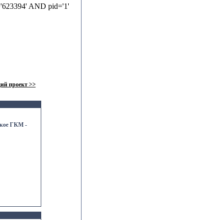
'623394' AND pid='1'
ий проект >>
кое ГКМ -