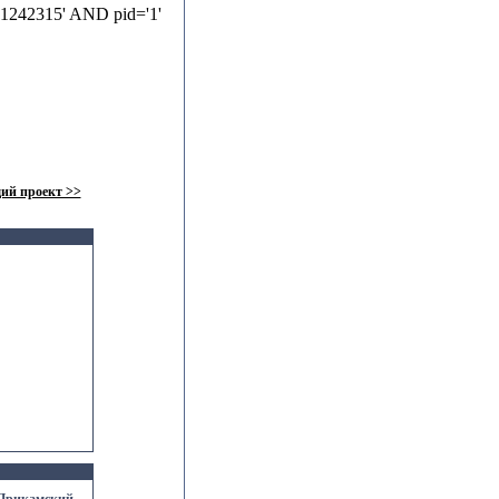
'1242315' AND pid='1'
ий проект >>