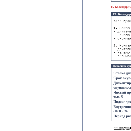
E. Календарн
E1. Календар
Календар
1. Заказ
- длител
- начало
- оконча
2. Монта
- длител
- начало
- оконча
Основные фи
Ставка ди
Срок окупа
Дисконтир
окупаемост
Чистый пр
тыс. $
Индекс дох
Внутрення
(IRR), %
Период рас
<< преды