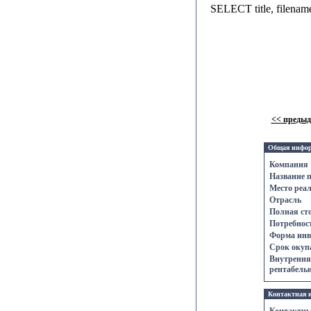
SELECT title, filena
<< преды
Общая инфо
Компания
Название 
Место реа
Отрасль
Полная ст
Потребност
Форма инв
Срок oкупа
Внутрення
рентабельн
Контактнaя 