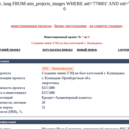
me, lang FROM arm_projects_images WHERE aid='770001' AND eid=
0
инвестиционные проекты
-
бизнес-предложения
-
на главную страницу
Инвестиционный проект №
7
из
8
Создание мини-ТЭЦ на базе котельной г. Кувандыка
дущий проект
результаты поиска
новый поиск
следущ
рмация
ЗАО "Энергоизотеп"
проекта
Создание мини-ТЭЦ на базе котельной г. Кувандыка
лизации проекта
г. Кувандык Оренбургская обл.
энергетика
оимость проекта
$217,000
ь в инвестициях
$217,000
естиций
Кредит+Акционерный капитал
емости, месяцев
20
я норма
21
ости (IRR), %
информация