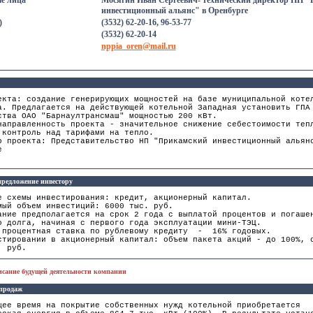
е лица
Мосягин Иван Сергеевич- технический директор НП 
инвестиционный альянс" в Оренбурге
)
(3532) 62-20-16, 96-53-77
(3532) 62-20-14
nppia_oren@mail.ru
екта: создание генерирующих мощностей на базе муниципальной коте
а. Предлагается на действующей котельной Западная установить ГПА
ства ОАО "Барнаултрансмаш" мощностью 200 кВт.
направленность проекта - значительное снижение себестоимости теп
 контроль над тарифами на тепло.
р проекта: Представительство НП "Прикамский инвестиционный альян
е
редложение инвестору
е схемы инвестирования: кредит, акционерный капитал.
мый объем инвестиций: 6000 тыс. руб.
ание предполагается на срок 2 года с выплатой процентов и погаше
о долга, начиная с первого года эксплуатации мини-ТЭЦ.
 процентная ставка по рублевому кредиту - 16% годовых.
стировании в акционерный капитал: объем пакета акций - до 100%, 
. руб.
исание будущей деятельности компании
 продаж
щее время на покрытие собственных нужд котельной приобретается