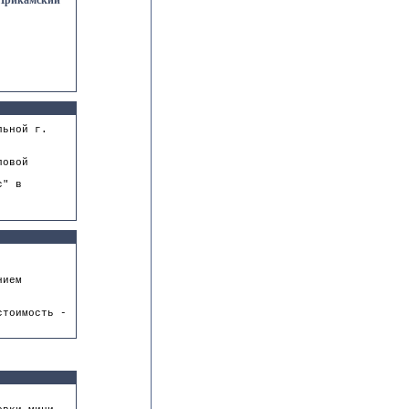
"Прикамский
льной г.
ловой
с" в
нием
стоимость -