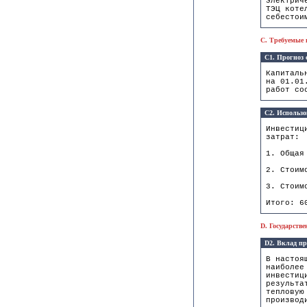
электрич
ТЭЦ коте
себестои
C. Требуемые 
C1. Прогноз 
Капиталь
на 01.01
работ со
C2. Использо
Инвестиц
затрат:
1. Общая
2. Стоим
3. Стоим
Итого: 6
D. Государств
D2. Вклад пр
В настоя
наиболее
инвестиц
результа
тепловую
производ