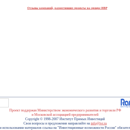
Отзывы компаний, разместивших проекты на сервере ИВР
Проект поддержан Министерством экономического развития и торговли РФ
и Московской ассоциацией предпринимателей
Copyright © 1998-2007 Институт Прямых Инвестиций
Свои вопросы и предложения направляйте на
info@ivr.ru
и использовании материалов ссылка на "Инвестиционные возможности России" обязател