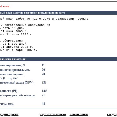
ый план
ный план работ по подготовке и реализации проекта
ный план работ по подготовке и реализации проекта
 и изготовление оборудования
ьность 60 дней
 01 июня 2005 г.
ние 31 июля 2005 г.
ж оборудования
ьность 180 дней
 01 августа 2005 г.
ние 31 января 2005 г.
нансовые показатели
сконтирования, %
11
емости проекта, мес.
20
ованный период
20
и (DPB), мес.
иведенный доход (NPV),
333
одности (PI)
1.83
я норма рентабельности
21
чета, мес.
48
дущий проект
результаты поиска
новый поиск
следущ