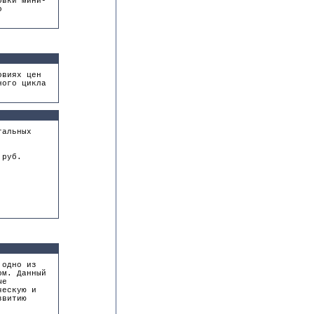
овки мини-
о
овиях цен
ного цикла
тальных
.руб.
 одно из
ом. Данный
ые
ческую и
звитию