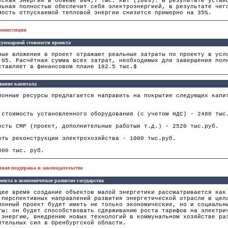
еская энергия в объеме 864,7 тыс. кВт (100%). В результате устан
льная полностью обеспечит себя электроэнергией, в результате чег
мость отпускаемой тепловой энергии снизится примерно на 35%.
инвестиции
суммарной стоимости проекта
ные вложения в проект отражают реальные затраты по проекту в усл
.05. Расчётная сумма всех затрат, необходимых для завершения пол
ставляет в финансовом плане 182.5 тыс.$
вание капитала
ионные ресурсы предлагается направить на покрытие следующих капи
 стоимость установленного оборудования (с учетом НДС) - 2480 тыс
ость СМР (проект, дополнительные работыи т.д.) - 2520 тыс.руб.
оть реконструкции электрохозяйства - 1000 тыс.руб.
000 тыс. руб.
енная поддержка и законодательство
оекта в экономическое развитие государства
щее время создание объектов малой энергетики рассматривается как
 перспективных направлений развития энергетической отрасли в цел
ионный проект будет иметь не только экономические, но и социальн
ты: он будет способствовать сдерживанию роста тарифов на электри
 энергию, внедрению новых технологий в коммунальном хозяйстве ра
ительных сил в Оренбургской области.