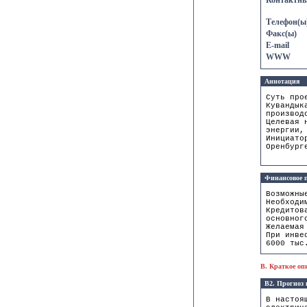
Контактны
Телефон(ы
Факс(ы)
E-mail
WWW
Аннотация
Суть про
Кувандык
производ
Целевая 
энергии,
Инициато
Оренбург
Финансовое п
Возможны
Необходи
Кредитов
основног
Желаемая
При инве
6000 тыс
B. Краткое оп
B2. Прогноз
В настоя