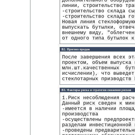
дополнительного оборудов
линии, строительство тра
-строительство склада сы
-строительство склада го
Новая линия стеклоформую
выпускать бутылки, отвеч
внешнему виду, "облегчен
от одного типа бутылок к
B2. Прогноз продаж
После завершения всех эт
проектом, объем выпуска 
млн.шт.качественных бут
исчислении), что выведет
стеклотарных призводств 
B3. Факторы риска и стратегия снижения рисков
1.Риск несоблюдения расч
Данный риск сведен к мин
-имеется в наличии площа
производства
-осуществлены предпроект
разделам инвестиционной 
-проведены предварительн