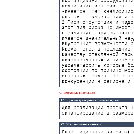
поставщиками оборудовани
подписанию контрактов
-имеется штат квалифицир
опытом стекловарения и п
2.Риск отсутствия и паде
Этот вид риска не имеет 
стеклянную тару высокого
имеется значительный неу
внутренние возможности р
Кроме того, в последние 
качеству стеклянной тары
ликероводочных и пивобез
удовлетворить которые бо
состоянии по причине мор
основных фондов. Но осно
конкуренции в регионе и 
C. Требуемые инвестиции
C1. Прогноз суммарной стоимости проекта
Для реализации проекта н
финансирование в размере
C2. Использование капитала
Инвестиционные затраты(т