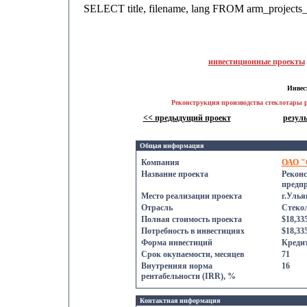
SELECT title, filename, lang FROM arm_project
инвестиционные проекты
Инвес
Реконструкция производства стеклотары
<< предыдущий проект
резул
Общая информация
Компания
ОАО "
Название проекта
Реконс
предп
Место реализации проекта
г.Улья
Отрасль
Стеко
Полная стоимость проекта
$18,33
Потребность в инвестициях
$18,33
Форма инвестиций
Креди
Срок oкупаемости, месяцев
71
Внутренняя норма
16
рентабельности (IRR), %
Контактнaя информация