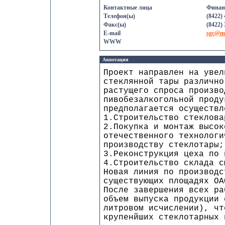
Контактные лица
Финан
Телефон(ы)
(8422) 
Факс(ы)
(8422) 
E-mail
sgc@ma
WWW
Аннотация
Проект направлен на увел
стеклянной тары различно
растущего спроса произво
пивобезалкогольной проду
предполагается осуществл
1.Строительство стеклова
2.Покупка и монтаж высок
отечественного технологи
производству стеклотары;
3.Реконструкция цеха по 
4.Строительство склада с
Новая линия по производс
существующих площадях ОА
После завершения всех ра
объем выпуска продукции 
литровом исчислении), чт
крупенйших стеклотарных 