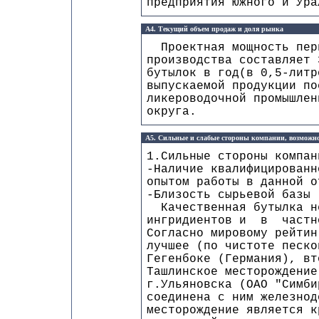
предприятия Южного и Ура
А4. Текущий объем продаж и доля рынка
Проектная мощность перв
производства составляет 
бутылок в год(в 0,5-литр
выпускаемой продукции по
ликероводочной промышлен
округа.
А5. Сильные и слабые стороны компании, возможно
1.Сильные стороны компан
-Наличие квалифицированн
опытом работы в данной о
-Близость сырьевой базы
Качественная бутылка не
ингридиентов и в частно
Согласно мировому рейти
лучшее (по чистоте песко
Гегенбоке (Германия), вт
Ташлинское месторождение
г.Ульяновска (ОАО "Симби
соединена с ним железнод
месторождение является к