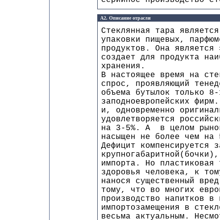
серийное производство ст
А2. Описание отрасли
Стеклянная тара является
упаковки пищевых, парфюм
продуктов. Она является 
создает для продукта наи
хранения.
В настоящее время на сте
спрос, проявляющий тенед
объема бутылок только 8-
заподноевропейских фирм.
и, одновременно оригинал
удовлетворяется российск
на 3-5%. А в целом рыно
насыщен не более чем на 
Дефицит компенсируется з
крупногабаритной(бочки),
импорта. Но пластиковая 
здоровья человека, к том
нанося существенный вред
тому, что во многих евро
производство напитков в 
импортозамещения в стекл
весьма актуальным. Несмо