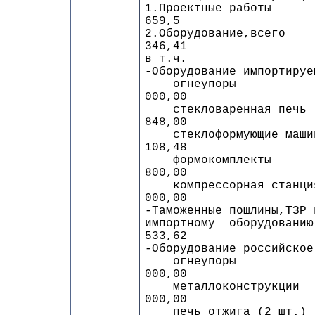
1.Проект
659,5
2.Оборудов
346,41
в т.ч.
-Оборудование импортируе
огнеу
000,00
стекловар
848,00
стеклоформу
108,48
формок
800,00
компрессор
000,00
-Таможенные пошлины,ТЗР 
импортному 
533,62
-Оборудование российское
огнеу
000,00
металлок
000,00
печь отж