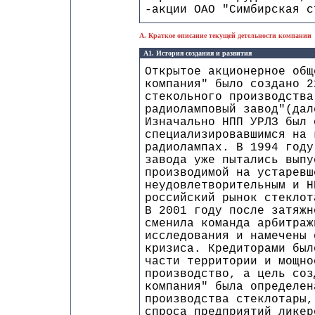
-акции ОАО "Симбирская с
A. Краткое описание текущей детельности компании
A1. История создания и развития
Открытое акционерное общ
компания" было создано 2
стекольного производства
радиоламповый завод"(дал
Изначально НПП УРЛЗ был 
специализировавшимся на 
радиолампах. В 1994 году
завода уже пытались выпу
производимой на устаревш
неудовлетворительным и Н
российский рынок стеклот
В 2001 году после затяжн
сменила команда арбитраж
исследования и намечены 
кризиса. Кредиторами был
части территории и мощно
производство, а цель соз
компания" была определен
производства стеклотары,
спроса предприятий ликер