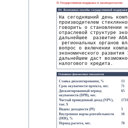
D. Государственная поддержка и законодательство
D1. Возможные способы государственной поддержки
На сегодняшний день комп
производителем стеклянно
говорить о становлении н
отраслевой структуре эко
дальнейшее развитие АОА
региональных органов вл
вопрос о включении компа
экономического развития 
дальнейшем даст возможно
налогового кредита.
Основные финансовые показатели
Ставка дисконтирования, %
13
Срок окупаемости проекта, мес.
71
Дисконтированный период
65
окупаемости (DPB), мес.
Чистый приведенный доход (NPV),
1733
тыс. $
Индекс доходности (PI)
5
Внутренняя норма рентабельности
16
(IRR), %
Период расчета, мес.
78