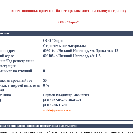
инвестиционные проекты
-
бизнес-предложения
-
на главную страницу
ООО "Экран"
мпании
ООО "Экран"
Строительные материалы
ий адрес
603010, г. Нижний Новгород, ул. Прокатная 12
ий адрес
603105, г. Нижний Новгород, а/я 115
ния/Год регистрации
гистрации
отников на текущий
0
даж за прошлый год
$0
ки, в твердой валютe за
0 %
од
е лица
Наумов Владимир Иванович
)
(8312) 52-85-23, 36-43-21
(8312) 38-31-20
steklo@nnov.kis.ru
ания предприятия, основные направления деятельности
ания, конструкторские работы, создание и внедрение установок рег