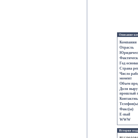
Описание ко
Компания
Отрасль
Юридическ
Фактическ
Год основа
Страна ре
Число раб
момент
Объем про
Доля выруч
прошлый г
Контактны
Телефон(ы
Факс(ы)
E-mail
WWW
История созд
Исследов