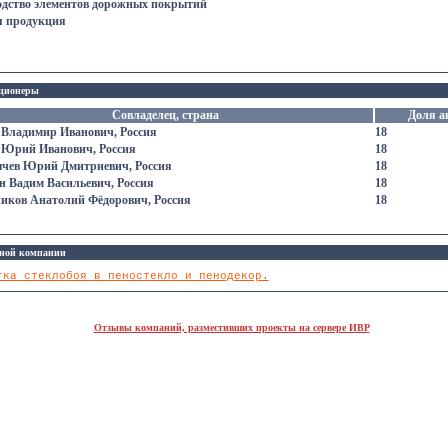
дство элементов дорожных покрытий
я продукция
ционеры
Совладелец, страна
Доля а
 Владимир Иванович, Россия
18
 Юрий Иванович, Россия
18
чев Юрий Дмитриевич, Россия
18
н Вадим Васильевич, Россия
18
иков Анатолий Фёдорович, Россия
18
ной компании
тка стеклобоя в пеностекло и пенодекор.
Отзывы компаний, разместивших проекты на сервере ИВР