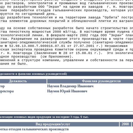
ых растворов, электролитов и промывных вод гальванических произв
оду по разработкам ООО "Экран" на одном из заводов г. Н. Новгор
иния переработки отходов гальванических производств, которая ус
ируется по сегодняшний день.
оду разработана технология и на территории завода "Орбита" постр
ства элементов дорожных покрытий и облицовочной плитки из вагран
оду на основе собственных разработок было начато строительство о
ства пеностекла мощностью 2000 м3/год. В настоящее время пущена 
технологической линии. В феврале-марте 2002 года ООО "Экран" пла
ства. Разрешение на развертывание этого производства в черте гор
санитарно-эпидемиологической службы получено (санитарно-эпидемио
ие № 52.98.13.000.Т.000016.07.01 от 27.07.2001 г.) Независимая
еская экспертиза проведена Комитетом охраны окружающей среды и п
 г. Н. Новгорода (Заключение № 28 от 15.08.01 г.). Это экологич
одное производство (см Приложение).
зменений в структуре компании, управлении и собственности за пер
вания не было.
(должности и фамилии основных руководителей)
Должность
Фамилия руководителя
тор
Наумов Владимир Иванович
иректора
Наумов Юрий Иванович
лизации основных видов продукции за последние 3 года, $ тыс.
Вид продукции/услуг
2008
отка отходов гальванических производств