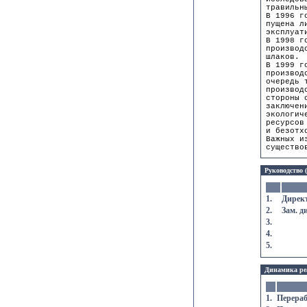
травильн
В 1996 г
пущена л
эксплуат
В 1998 г
производ
шлаков.
В 1999 г
производ
очередь 
производ
стороны 
заключен
экологич
ресурсов
и безотх
Важных и
существо
Руководство 
1.
Дирек
2.
Зам. д
3.
4.
5.
Динамика реа
1.
Перераб