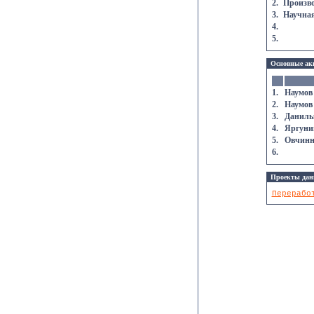
2.
Произво
3.
Научна
4.
5.
Основные ак
1.
Наумов
2.
Наумов
3.
Данилы
4.
Яргуни
5.
Овчинн
6.
Проекты дан
Перерабо