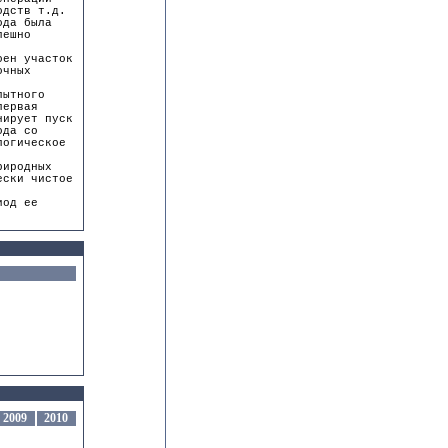
одств т.д.
ода была
пешно
оен участок
очных
пытного
первая
нирует пуск
ода со
логическое
риродных
ески чистое
иод ее
2009
2010