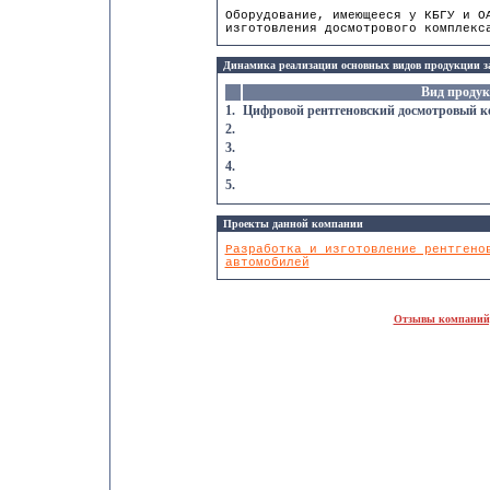
Оборудование, имеющееся у КБГУ и О
изготовления досмотрового комплекс
Динамика реализации основных видов продукции за 
Вид продук
1.
Цифровой рентгеновский досмотровый к
2.
3.
4.
5.
Проекты данной компании
Разработка и изготовление рентгено
автомобилей
Отзывы компаний,