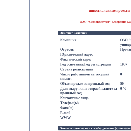
инвестиционные проекты
ОАО "Севкаврентген" Кабардино-Бал
Описание компании
Компания
ОАО "
универ
Отрасль
Произв
Юридический адрес
Фактический адрес
Год основания/Год регистрации
1957
Страна регистрации
Число работников на текущий
0
момент
Объем продаж за прошлый год
$0
Доля выручки, в твердой валютe за
0 %
прошлый год
Контактные лица
Телефон(ы)
Факс(ы)
E-mail
WWW
Основное технологическое оборудование (краткое оп