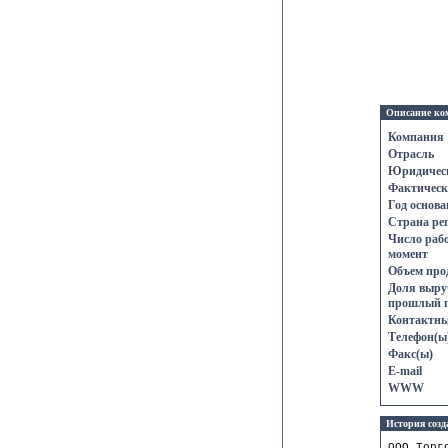
Описание ко
Компания
Отрасль
Юридическ
Фактическ
Год основа
Страна ре
Число раб
момент
Объем про
Доля выруч
прошлый г
Контактны
Телефон(ы
Факс(ы)
E-mail
WWW
История созд
ООО Торг