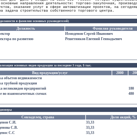
 основные направления деятельности: торгово-закупочная, производ
уктов, оказание услуг в сфере автоматизации проектов, на сегодня
на задача строительства собственного торгового центра.
(должности и фамилии основных руководителей)
Должность
Фамилия руководителя
ректор
Измоденов Сергей Иванович
ектора по развитию
Решетников Евгений Геннадьевич
лизации основных видов продукции за последние 3 года, $ тыс.
Вид продукции/услуг
2000
20
а объетов недвижимости
а трубной продукции
а неликвидов предприятий
180
е во взаимозачетных схемах
480
ционеры
Совладелец, страна
Доля акций, %
енов С.И.
33,33
енова С.В.
33,33
енос С.С
33,33