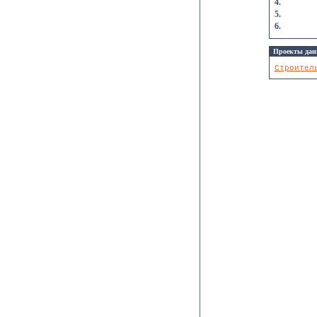
4.
5.
6.
Проекты дан
Строител