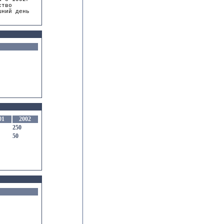
ство
шний день
01
2002
250
50