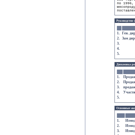
по 1996,
мясопрод
поставле
Руководство 
1.
Ген. ди
2.
Зам дир
3.
4.
5.
Динамика реа
1.
Продаж
2.
Продаж
3.
продаж
4.
Участи
5.
Основные ак
1.
Измод
2.
Измод
3.
Измод