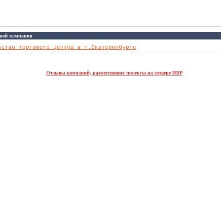
ной компании
ьство торгового центра в г.Екатеринбурге
Отзывы компаний, разместивших проекты на сервере ИВР