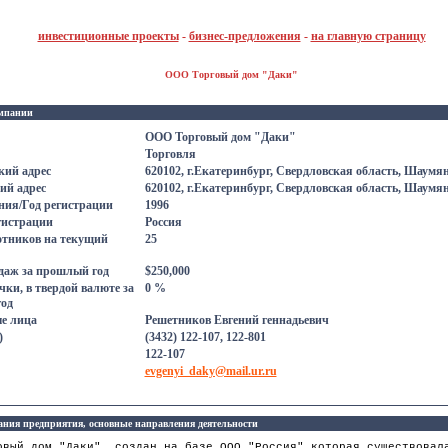
инвестиционные проекты
-
бизнес-предложения
-
на главную страницу
ООО Торговый дом "Даки"
мпании
ООО Торговый дом "Даки"
Торговля
ий адрес
620102, г.Екатеринбург, Свердловская область, Шаумян
ий адрес
620102, г.Екатеринбург, Свердловская область, Шаумян
ния/Год регистрации
1996
гистрации
Россия
отников на текущий
25
даж за прошлый год
$250,000
ки, в твердой валютe за
0 %
од
е лица
Решетников Евгений геннадьевич
)
(3432) 122-107, 122-801
122-107
evgenyi_daky@mail.ur.ru
ания предприятия, основные направления деятельности
овый дом "Даки", создан на базе ООО "Россия" которая существовал