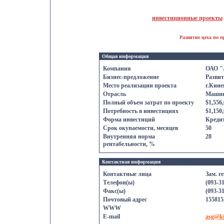
инвестиционные проекты
Развитие цеха по п
Общая информация
Компания
ОАО "
Бизнес-предложение
Развит
Место реализации проекта
г.Кин
Отрасль
Машин
Полный объем затрат по проекту
$1,556
Потребность в инвестициях
$1,150
Форма инвестиций
Креди
Срок oкупаемости, месяцев
50
Внутренняя норма
28
рентабельности, %
Контактнaя информация
Контактные лица
Зам. г
Телефон(ы)
(093-31
Факс(ы)
(093-31
Почтовый адрес
155815
WWW
E-mail
asg@ki