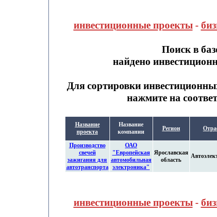
инвестиционные проекты
-
биз
Поиск в ба
найдено инвестицион
Для сортировки инвестиционны
нажмите на соотве
Название
Название
Регион
Отра
проекта
компании
Производство
ОАО
свечей
"Европейская
Ярославская
Автоэлек
зажигания для
автомобильная
область
автотранспорта
электроника"
инвестиционные проекты
-
биз