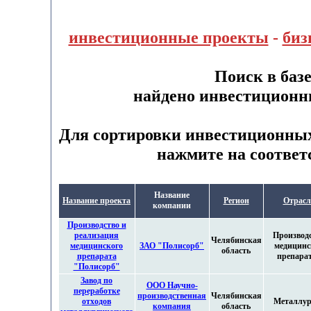
инвестиционные проекты
-
биз
Поиск в баз
найдено инвестиционн
Для сортировки инвестиционных
нажмите на соответ
Название
Название проекта
Регион
Отрасл
компании
Производство и
реализация
Производ
Челябинская
медицинского
ЗАО "Полисорб"
медицинс
область
препарата
препара
"Полисорб"
Завод по
ООО Научно-
переработке
производственная
Челябинская
отходов
Металлур
компания
область