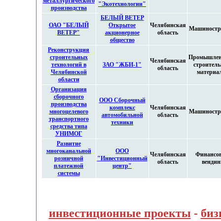
металлургического
"Экотехнологии"
производства
БЕЛЫЙ ВЕТЕР
ОАО "БЕЛЫЙ
Открытое
Челябинская
Машиностр
ВЕТЕР"
акционерное
область
общество
Реконструкция
строительных
Промышлен
Челябинская
технологий в
ЗАО "ЖБИ-1"
строител
область
Челябинской
материа
области
Организация
сборочного
ООО Сборочный
производства
комплекс
Челябинская
многоцелевого
Машиностр
автомобильной
область
транспортного
техники
средства типа
УНИМОГ
Развитие
многоканальной
ООО
Челябинская
Финансо
розничной
"Инвестиционный
область
вендин
платежной
центр"
системы
инвестиционные проекты
-
биз