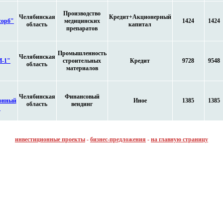
Производство
Челябинская
Кредит+Акционерный
сорб"
медицинских
1424
1424
область
капитал
препаратов
Промышленность
Челябинская
-1"
строительных
Кредит
9728
9548
область
материалов
Челябинская
Финансовый
онный
Иное
1385
1385
область
вендинг
"
инвестиционные проекты
-
бизнес-предложения
-
на главную страницу