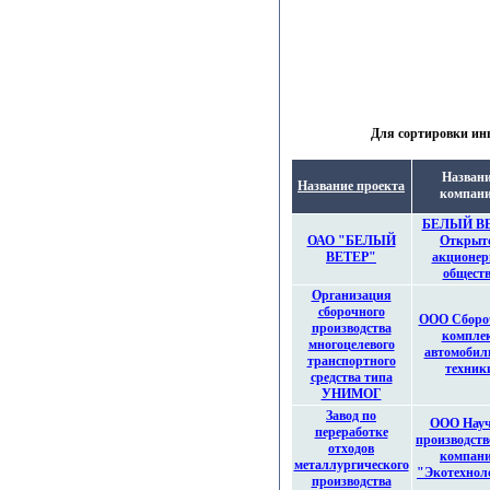
Для сортировки инв
Назван
Название проекта
компан
БЕЛЫЙ В
ОАО "БЕЛЫЙ
Открыт
ВЕТЕР"
акционер
общест
Организация
сборочного
ООО Сборо
производства
компле
многоцелевого
автомобил
транспортного
техник
средства типа
УНИМОГ
Завод по
ООО Науч
переработке
производст
отходов
компан
металлургического
"Экотехнол
производства