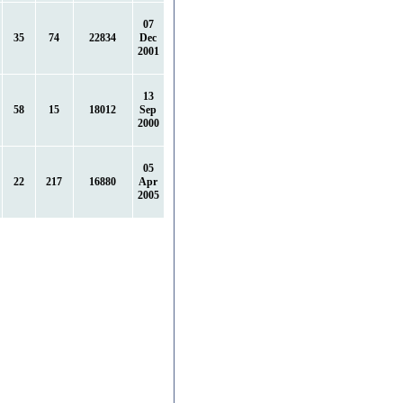
07
35
74
22834
Dec
2001
13
58
15
18012
Sep
2000
05
22
217
16880
Apr
2005