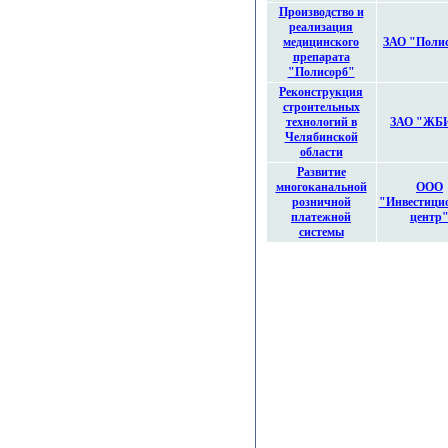
Производство и
реализация
медицинского
ЗАО "Поли
препарата
"Полисорб"
Реконструкция
строительных
технологий в
ЗАО "ЖБИ
Челябинской
области
Развитие
многоканальной
ООО
розничной
"Инвестици
платежной
центр
системы