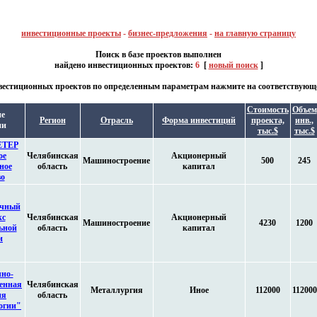
инвестиционные проекты
-
бизнес-предложения
-
на главную страницу
Поиск в базе проектов выполнен
найдено инвестиционных проектов:
6
[
новый поиск
]
естиционных проектов по определенным параметрам нажмите на соответствующе
Стоимость
Объем
ие
Регион
Отрасль
Форма инвестиций
проекта,
инв.,
ии
тыс.$
тыс.$
ЕТЕР
ое
Челябинская
Акционерный
Машиностроение
500
245
ное
область
капитал
во
чный
кс
Челябинская
Акционерный
Машиностроение
4230
1200
ьной
область
капитал
и
но-
венная
Челябинская
Металлургия
Иное
112000
112000
ия
область
огии"