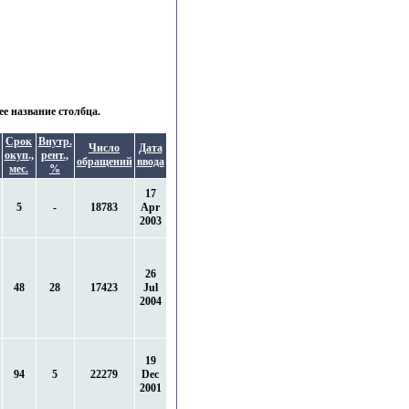
е название столбца.
Срок
Внутр.
Число
Дата
окуп.,
рент.,
обращений
ввода
мес.
%
17
5
-
18783
Apr
2003
26
48
28
17423
Jul
2004
19
94
5
22279
Dec
2001