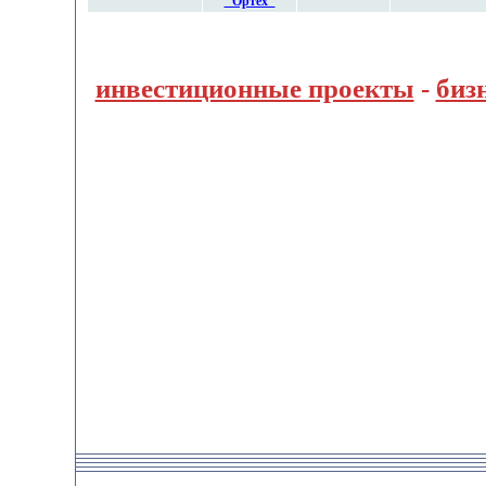
"Ортех"
инвестиционные проекты
-
биз