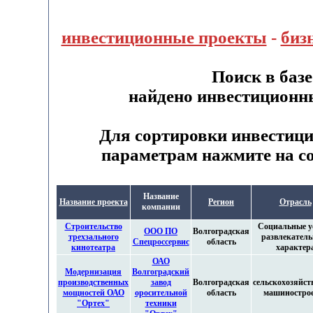
инвестиционные проекты
-
биз
Поиск в баз
найдено инвестиционн
Для сортировки инвестиц
параметрам нажмите на со
Название
Название проекта
Регион
Отрасль
компании
Строительство
Социальные у
ООО ПО
Волгоградская
трехзального
развлекатель
Спецроссервис
область
кинотеатра
характер
ОАО
Модернизация
Волгоградский
производственных
завод
Волгоградская
сельскохозяйст
мощностей ОАО
оросительной
область
машиностро
"Ортех"
техники