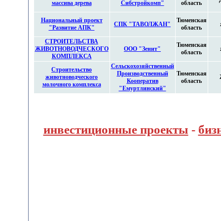
массива дерева
Сибстройкомп"
область
Национальный проект
Тюменская
СПК "ТАВОЛЖАН"
"Развитие АПК"
область
СТРОИТЕЛЬСТВА
Тюменская
ЖИВОТНОВОДЧЕСКОГО
ООО "Зенит"
область
КОМПЛЕКСА
Сельскохозяйственный
Строительство
Производственный
Тюменская
животноводческого
Кооператив
область
молочного комплекса
"Емуртлинский"
инвестиционные проекты
-
биз