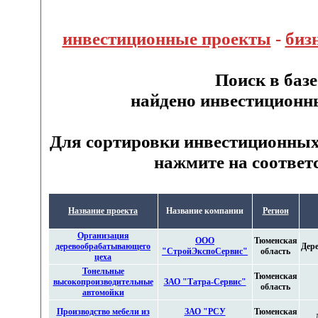
инвестиционные проекты
-
биз
Поиск в баз
найдено инвестиционн
Для сортировки инвестиционных
нажмите на соответ
Название проекта
Название компании
Регион
Организация
ООО
Тюменская
деревообрабатывающего
Дер
"СтройЭкспоСервис"
область
цеха
Тонельные
Тюменская
высокопроизводительные
ЗАО "Татра-Сервис"
область
автомойки
Производство мебели из
ЗАО "РСУ
Тюменская