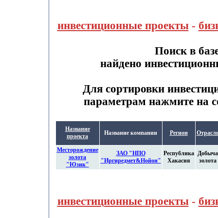
инвестиционные проекты
-
биз
Поиск в баз
найдено инвестиционн
Для сортировки инвестиц
параметрам нажмите на с
Название
Название компании
Регион
Отрасл
проекта
Месторождение
ЗАО "НПО
Республика
Добыча
золота
"Иргиредмет&Нойон"
Хакасия
золота
"Юзик"
инвестиционные проекты
-
биз