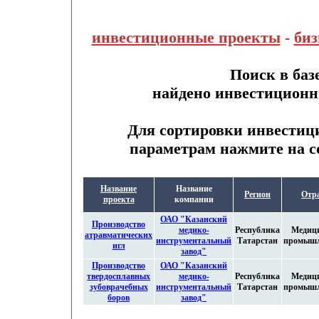
инвестиционные проекты
-
биз
Поиск в баз
найдено инвестиционн
Для сортировки инвестиц
параметрам нажмите на с
Название
Название
Регион
Отр
проекта
компании
ОАО "Казанский
Производство
медико-
Республика
Медиц
атравматических
инструментальный
Татарстан
промышл
игл
завод"
Производство
ОАО "Казанский
твердосплавных
медико-
Республика
Медиц
зубоврачебных
инструментальный
Татарстан
промышл
боров
завод"