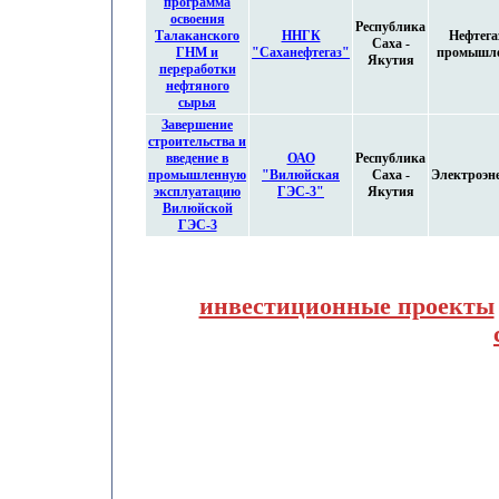
программа
освоения
Республика
Талаканского
ННГК
Нефтега
Саха -
ГНМ и
"Саханефтегаз"
промышле
Якутия
переработки
нефтяного
сырья
Завершение
строительства и
введение в
ОАО
Республика
промышленную
"Вилюйская
Саха -
Электроэн
эксплуатацию
ГЭС-3"
Якутия
Вилюйской
ГЭС-3
инвестиционные проекты