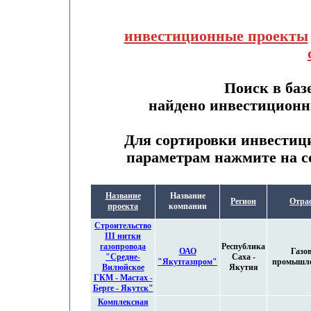
инвестиционные проекты
Поиск в баз
найдено инвестиционн
Для сортировки инвестиц
параметрам нажмите на с
Название
Название
Регион
Отра
проекта
компании
Строительство
III нитки
газопровода
Республика
ОАО
Газо
"Средне-
Саха -
"Якутгазпром"
промышле
Вилюйское
Якутия
ГКМ - Мастах -
Берге - Якутск"
Комплексная