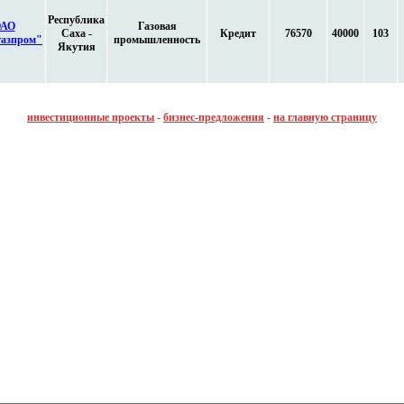
Республика
АО
Газовая
Саха -
Кредит
76570
40000
103
газпром"
промышленность
Якутия
инвестиционные проекты
-
бизнес-предложения
-
на главную страницу