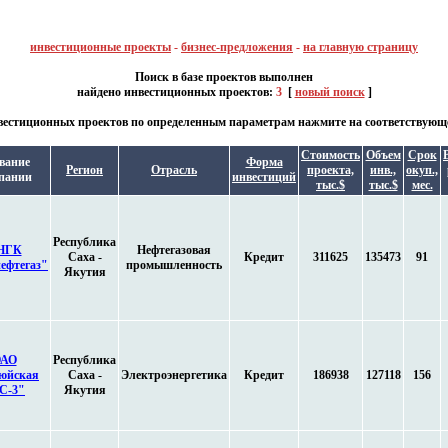
инвестиционные проекты
-
бизнес-предложения
-
на главную страницу
Поиск в базе проектов выполнен
найдено инвестиционных проектов:
3
[
новый поиск
]
естиционных проектов по определенным параметрам нажмите на соответствующе
Стоимость
Объем
Срок
вание
Форма
Регион
Отрасль
проекта,
инв.,
окуп.,
пании
инвестиций
тыс.$
тыс.$
мес.
Республика
НГК
Нефтегазовая
Саха -
Кредит
311625
135473
91
ефтегаз"
промышленность
Якутия
АО
Республика
юйская
Саха -
Электроэнергетика
Кредит
186938
127118
156
С-3"
Якутия