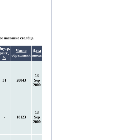
е название столбца.
Внутр.
Число
Дата
рент.,
обращений
ввода
%
13
31
20043
Sep
2000
13
-
18123
Sep
2000