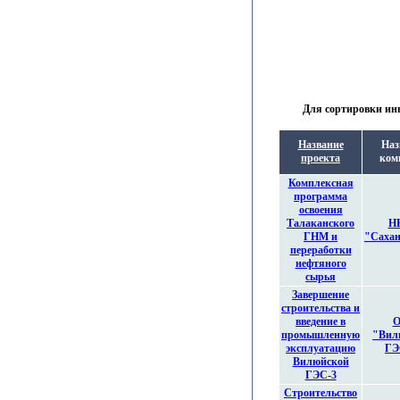
Для сортировки инв
Название
Наз
проекта
ком
Комплексная
программа
освоения
Талаканского
Н
ГНМ и
"Сахан
переработки
нефтяного
сырья
Завершение
строительства и
введение в
О
промышленную
"Вил
эксплуатацию
ГЭ
Вилюйской
ГЭС-3
Строительство