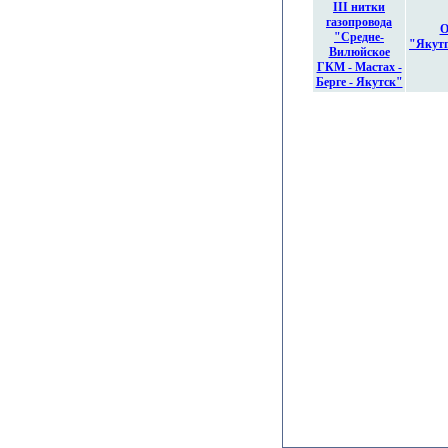
III нитки
газопровода
О
"Средне-
"Якут
Вилюйское
ГКМ - Мастах -
Берге - Якутск"