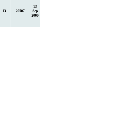
13
13
20507
Sep
2000