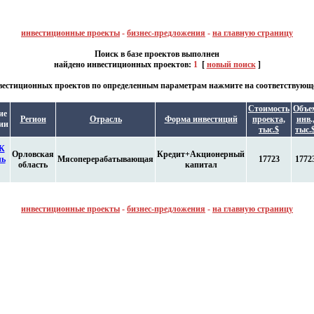
инвестиционные проекты
-
бизнес-предложения
-
на главную страницу
Поиск в базе проектов выполнен
найдено инвестиционных проектов:
1
[
новый поиск
]
естиционных проектов по определенным параметрам нажмите на соответствующе
Стоимость
Объе
ие
Регион
Отрасль
Форма инвестиций
проекта,
инв.
ии
тыс.$
тыс.
К
Орловская
Кредит+Акционерный
ль
Мясоперерабатывающая
17723
1772
область
капитал
инвестиционные проекты
-
бизнес-предложения
-
на главную страницу