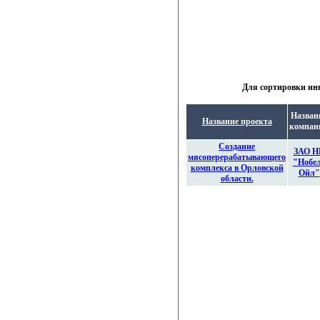
Для сортировки инв
Назван
Название проекта
компан
Создание
ЗАО Н
мясоперерабатывающего
"Нобе
комплекса в Орловской
Ойл"
области.