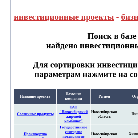
инвестиционные проекты
-
биз
Поиск в баз
найдено инвестиционн
Для сортировки инвестици
параметрам нажмите на со
Название
Название проекта
Регион
От
компании
ОАО
"Новосибирский
Новосибирская
Солнечные продукты
Пи
жировой
область
комбинат"
Государственное
унитарное
Производство
Новосибирская
Хими
предприятие