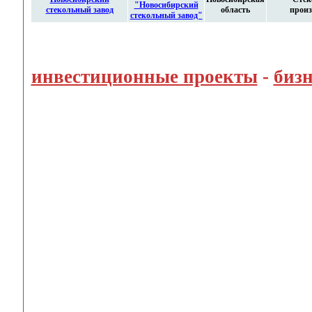
"Новосибирский
стекольный завод
область
произ
стекольный завод"
инвестиционные проекты
-
биз