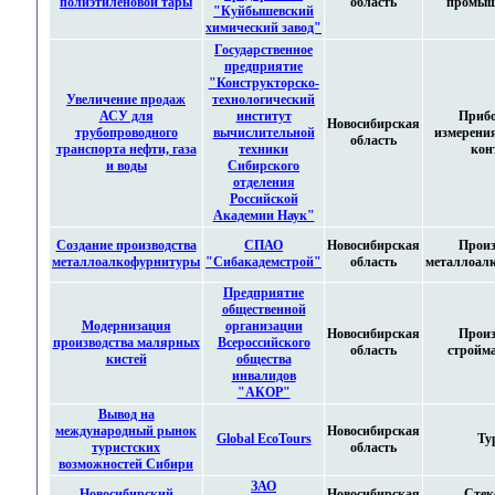
полиэтиленовой тары
область
промыш
"Куйбышевский
химический завод"
Государственное
предприятие
"Конструкторско-
Увеличение продаж
технологический
АСУ для
институт
Приб
Новосибирская
трубопроводного
вычислительной
измерения
область
транспорта нефти, газа
техники
кон
и воды
Сибирского
отделения
Российской
Академии Наук"
Создание производства
СПАО
Новосибирская
Произ
металлоалкофурнитуры
"Сибакадемстрой"
область
металлоал
Предприятие
общественной
Модернизация
организации
Новосибирская
Произ
производства малярных
Всероссийского
область
стройм
кистей
общества
инвалидов
"АКОР"
Вывод на
международный рынок
Новосибирская
Global EcoTours
Ту
туристских
область
возможностей Сибири
ЗАО
Новосибирский
Новосибирская
Стек