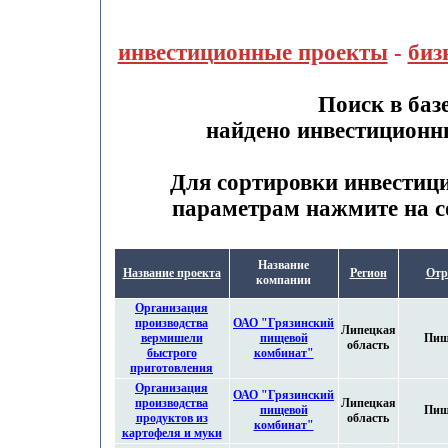
инвестиционные проекты
-
биз
Поиск в баз
найдено инвестиционн
Для сортировки инвестиц
параметрам нажмите на с
Название
Название проекта
Регион
Отр
компании
Организация
производства
ОАО "Грязинский
Липецкая
вермишели
пищевой
Пищ
область
быстрого
комбинат"
приготовления
Организация
ОАО "Грязинский
производства
Липецкая
пищевой
Пищ
продуктов из
область
комбинат"
картофеля и муки