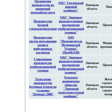
Организция
ОАО "Грязинский
производства по
Липецкая
пищевой
Пищ
первичной
область
комбинат"
переработке круп
ОАО "Липецкое
Производство
производственное
Липецкая
батарей
предприятие
Произ
область
суперконденсаторов
реабилитационной
техники"
Производство
ОАО
систем переливания
"Производитель
Липецкая
Медиц
крови и
Медицинской
область
промыш
инфузионных
Техники"
растворов
(ПроМеТеИ)
ОАО "Липецкое
Современное
производственное
производство
Липецкая
предприятие
Произ
реабилитационной
область
реабилитационной
техники
техники"
Открытое
Технология
Жил
акционерное
производства
строит
общество
Липецкая
бетонных блоков на
промыш
"Липецкий
область
установке
строи
домостроительный
"Компакт 2000"
мате
комбинат"