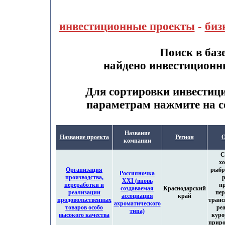
инвестиционные проекты
-
биз
Поиск в баз
найдено инвестиционн
Для сортировки инвестиц
параметрам нажмите на с
Название
Название проекта
Регион
О
компании
С
хо
Организация
рыбр
Россияночка
производства,
XXI (вновь
переработки и
п
создаваемая
Краснодарский
реализации
пер
ассоциация
край
продовольственных
транс
ахроматического
товаров особо
ре
типа)
высокого качества
куро
приро