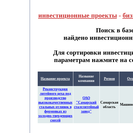
инвестиционные проекты
-
биз
Поиск в баз
найдено инвестиционн
Для сортировки инвестиц
параметрам нажмите на с
Название
Название проекта
Регион
Отр
компании
Реконструкция
литейного цеха под
производство
ОАО
высококачественных
"Самарский
Самарская
Машино
стальных отливок в
сталелитейный
область
формовках из
завод"
холодно-твердеющих
смесей