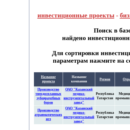
инвестиционные проекты
-
биз
Поиск в баз
найдено инвестиционн
Для сортировки инвестиц
параметрам нажмите на с
Название
Название
Регион
Отр
проекта
компании
Производство
ОАО "Казанский
твердосплавных
медико-
Республика
Медиц
зубоврачебных
инструментальный
Татарстан
промышл
боров
завод"
ОАО "Казанский
Производство
медико-
Республика
Медиц
атравматических
инструментальный
Татарстан
промышл
игл
завод"