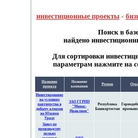
инвестиционные проекты
-
биз
Поиск в баз
найдено инвестиционн
Для сортировки инвестиц
параметрам нажмите на с
Название
Название
Регион
Отр
проекта
компании
Инвестирование
на условиях
ЗАО ГГРПП
партнерства в
Республика
Горнодо
"Минас-
добычу алмазов
Башкортостан
промышл
Ираклион"
на Южном
Урале
Завод по
производству
мелких