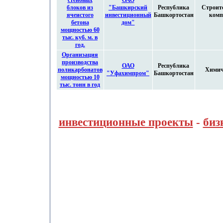
стеновых
ОАО
блоков из
"Башкирский
Республика
Строит
ячеистого
инвестиционный
Башкортостан
комп
бетона
дом"
мощностью 60
тыс. куб. м. в
год.
Организация
производства
ОАО
Республика
поликарбонатов
Химич
"Уфахимпром"
Башкортостан
мощностью 10
тыс. тонн в год
инвестиционные проекты
-
биз