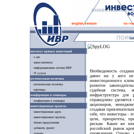
институт прямых инвестиций
о нас
наши контакты
информационная система ИВР
Необходимость создан
IT услуги
давно ни у кого не 
региональная политика
инвестиционного клим
региональная политика
развитое законодател
партнеры
судебная система, 
инфраструктура для 
конференции и семинары
справедливо уделяется
конференции и семинары
акционеров, менеджме
инвестиционные проекты
создавая привлекатель
инвестиционная карта
себе, что инвесторы - 
инвестиционные проекты
цели, приоритеты, п
бизнес-предложения
рискам. Какие же ин
добавить проект
российский рынок кров
проявлениях. Однако,
отзывы