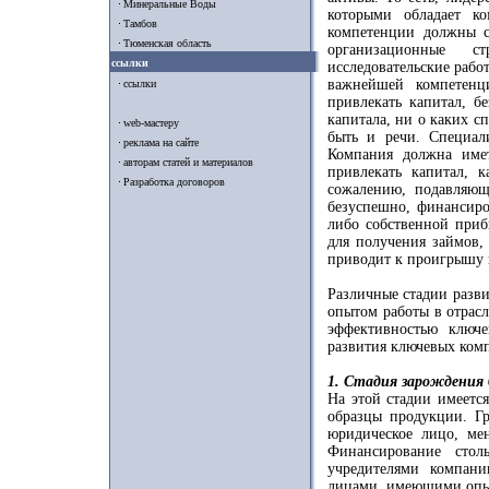
Минеральные Воды
которыми обладает к
Тамбов
компетенции должны со
Тюменская область
организационные с
ссылки
исследовательские рабо
важнейшей компетенц
ссылки
привлекать капитал, б
капитала, ни о каких с
web-мастеру
быть и речи. Специали
реклама на сайте
Компания должна имет
авторам статей и материалов
привлекать капитал, к
Разработка договоров
сожалению, подавляющ
безуспешно, финансиро
либо собственной приб
для получения займов,
приводит к проигрышу 
Различные стадии разви
опытом работы в отрас
эффективностью ключе
развития ключевых ком
1. Стадия зарождения 
На этой стадии имеется
образцы продукции. Гр
юридическое лицо, ме
Финансирование стол
учредителями компани
лицами, имеющими опыт