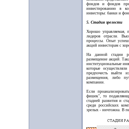
фондов и фондов пря
инвестированию в ко
инвесторы: банки и фон
5. Стадия зрелости
Хорошо управляемая, 
лидеров отрасли. Вы
процессы. Опыт успеш
акций инвесторам с хор
На данной стадии ра
размещение акций. Такж
институциональные инв
которые осуществляли
предпочесть выйти и
размещения, либо пу
компании.
Если проанализироват
фишек", то подавляющ
стадией развития и ст
среди российских ком
зрелых - ничтожна. В п