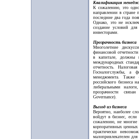
Квалификация менед
К сожалению, это одно
направлении в стране 
последние два года поя
Однако, это не исключ
создание условий для
инвесторами.
Прозрачность бизнеса
Многолетние дискусс
финансовой отчетности
в капитале, должны 
международных стандар
отчетность. Налоговая
Госналогслужбы, а ф
менеджмента. Также 
российского бизнеса н
либеральными налоги
прозрачности связан
Governance).
Выход из бизнеса
Вероятно, наиболее сл
войдут в бизнес, если
сожалению, не многие 
корпоративных ценных 
практически невозмо
малопривлекателен для 