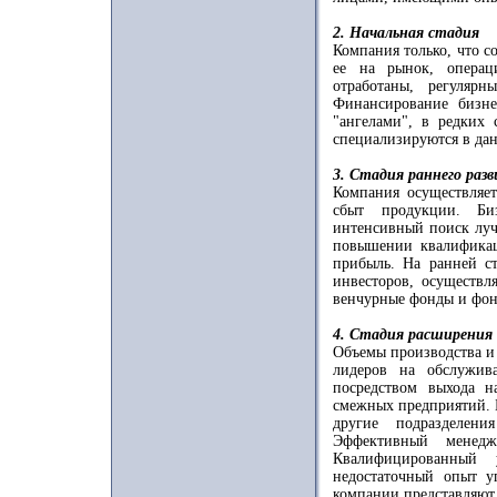
2. Начальная стадия
Компания только, что с
ее на рынок, операц
отработаны, регуляр
Финансирование бизне
"ангелами", в редких 
специализируются в дан
3. Стадия раннего раз
Компания осуществляет
сбыт продукции. Би
интенсивный поиск луч
повышении квалификац
прибыль. На ранней ст
инвесторов, осуществл
венчурные фонды и фон
4. Стадия расширения
Объемы производства и 
лидеров на обслужив
посредством выхода 
смежных предприятий. 
другие подразделени
Эффективный менедж
Квалифицированный 
недостаточный опыт у
компании представляют 