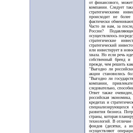
от финансового, может
компании. Следует так
стратегическими инв
происходит не более
фактически обменивают
Часто ли нам, за после
России? Подавляюще
осуществлялось посредс
стратегические инв
стратегический инвест
или инвестирует в ново
хвала. Но если речь и
собственный бренд и 
прежде, чем решить как
"Выгодно ли российски
акции становились бо
"Выгодно ли государст
компании, привлекат
следовательно, способн
Ответ также очевиден,
российская экономика,
кредитах и стратегичес
специализирующихся 
развития бизнеса. Пот
страны, которая планир
технологий. В отличие
фондов (десятки, а и
осуществляют операц