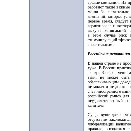
зрелые компании. Их пр
работают такие важные
могли бы значительно
компаний, которые усп
первое время, следует
гарантировал инвестор
выкуп пакетов акций че
в этом случае риск п
стимулирующий эффект
значительным.
Российские источники 
В нашей стране не прос
хуже. В России практи
фонда. За исключением
таки, не может быть
обеспечивающим доход
не может и не должна 
счет иностранного капи
российский рынок для 
неудовлетворенный сп
капитала.
Существуют две значи
отсутствие законодат
либерализации валютно
правило, создаются