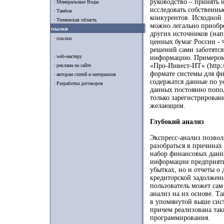
руководство – принять 
Минеральные Воды
исследовать собственны
Тамбов
конкурентов. Исходной 
Тюменская область
можно легально приобре
ссылки
других источников (нап
ссылки
ценных бумаг России - 
решений сами заботятся
web-мастеру
информацию. Примером 
«Про-Инвест-ИТ» (http://
реклама на сайте
формате системы для фи
авторам статей и материалов
содержатся данные по у
Разработка договоров
данных постоянно попо
только зарегистрирован
желающим.
Глубокий анализ
Экспресс-анализ позвол
разобраться в причинах
набор финансовых данны
информации предприятию
убытках, но и отчеты о
кредиторской задолженн
пользователь может сам
анализ на их основе. Т
в упомянутой выше сист
причем реализована так
программирования.