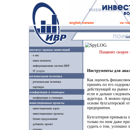
институт прямых инвестиций
Пациент скорее 
о нас
наши контакты
информационная система ИВР
Инструменты для анал
IT услуги
региональная политика
Как оценить финансовое
региональная политика
принять по его оздоров
партнеры
действующей на рынке 
конференции и семинары
если и дальше следоват
конференции и семинары
аудитора. А можно прод
основе бухгалтерской о
инвестиционные проекты
предприятии.
инвестиционная карта
инвестиционные проекты
Бухгалтерия привыкла 
бизнес-предложения
только по ним даже пр
добавить проект
судить о том, успешно 
отзывы