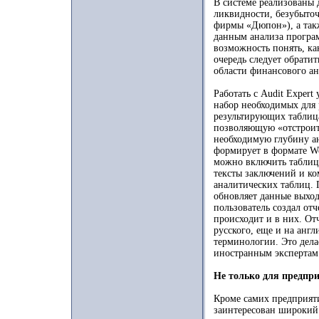
В системе реализованы 
ликвидности, безубыточ
фирмы «Дюпон»), а так
данным анализа програм
возможность понять, ка
очередь следует обрати
области финансового ан
Работать с Audit Expert
набор необходимых для 
результирующих таблиц
позволяющую «отстроить
необходимую глубину ан
формирует в формате Wo
можно включить таблиц
тексты заключений и ко
аналитических таблиц. 
обновляет данные выход
пользователь создал от
происходит и в них. От
русского, еще и на анг
терминологии. Это дела
иностранным экспертам
Не только для предпр
Кроме самих предприяти
заинтересован широкий