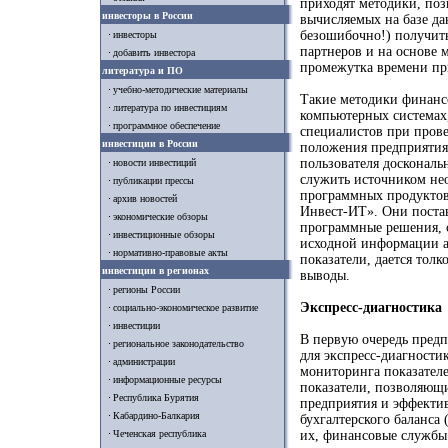
приходят методики, по
инвесторы в России
вычисляемых на базе да
безошибочно!) получить
инвесторы
партнеров и на основе 
добавить инвестора
промежутка времени пр
литература и ПО
учебно-методические материалы
Такие методики финанс
литература по инвестициям
компьютерных системах,
программное обеспечение
специалистов при прове
инвестиции в России
положения предприятия
пользователя доскональ
новости инвестиций
служить источником не
публикации прессы
программных продуктов
архив новостей
Инвест-ИТ». Они поста
экономические обзоры
программные решения, 
инвестиционные обзоры
исходной информации а
нормативно-правовые акты
показатели, дается тол
инвестиции в регионах
выводы.
регионы России
Экспресс-диагностика
социально-экономическое развитие
инвестиции
В первую очередь предп
региональное законодательство
для экспресс-диагности
администрации
мониторинга показателе
информационные ресурсы
показатели, позволяющ
Республика Бурятия
предприятия и эффекти
Кабардино-Балкария
бухгалтерского баланса 
Чеченская республика
их, финансовые службы 