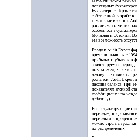
автоматическом режиме
популярных бухгалтерс
Бухгалтерия». Кроме то
собственной разработки
таком виде ввести в Aud
российской отчетностью
особенности бухгалтерс
Молдовы и Эстонии. Во
эта возможность отсутст
Вводя в Audit Expert ф
времени, начиная с 1994
прибылях и убытках в 
анализируемые периоды
показателей, характери
деловую активность пре
реальной, Audit Expert 
пассива баланса. При э
показателям нужной ста
коэффициенты по каждо
дебитору).
Все результирующие по
периодам, представляя 
периоды и в процентно
можно строить графики 
их распределения.