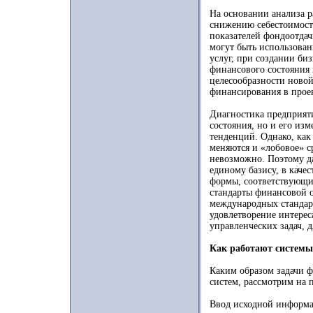
На основании анализа 
снижению себестоимост
показателей фондоотдач
могут быть использова
услуг, при создании би
финансового состояния 
целесообразности новой
финансирования в прое
Диагностика предприяти
состояния, но и его из
тенденций. Однако, как
меняются и «лобовое» с
невозможно. Поэтому д
единому базису, в каче
формы, соответствующие 
стандарты финансовой о
международных стандарт
удовлетворение интере
управленческих задач, д
Как работают системы
Каким образом задачи 
систем, рассмотрим на п
Ввод исходной информац